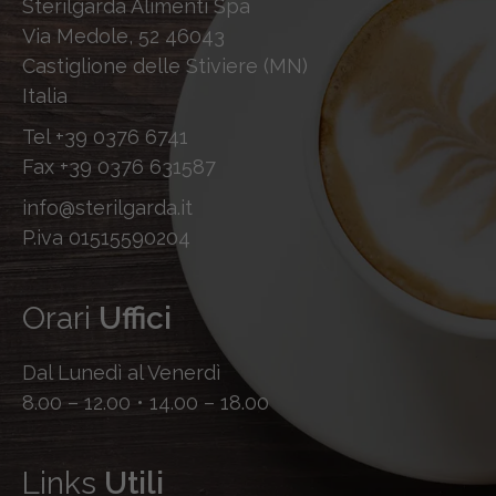
Sterilgarda Alimenti Spa
Via Medole, 52 46043
Castiglione delle Stiviere (MN)
Italia
Tel
+39 0376 6741
Fax
+39 0376 631587
info@sterilgarda.it
P.iva 01515590204
Orari
Uffici
Dal Lunedì al Venerdì
8.00 – 12.00 • 14.00 – 18.00
Links
Utili