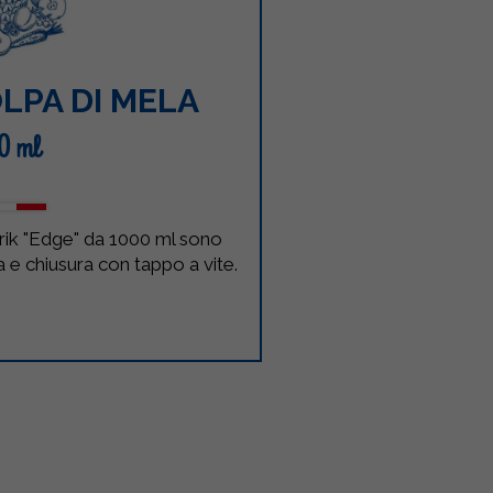
LPA DI MELA
0 ml
brik "Edge" da 1000 ml sono
a e chiusura con tappo a vite.