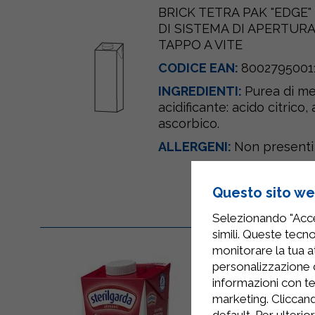
BRICK TETRA PAK "EDGE
DI SISTEMA DI APERTUR
TAPPO A VITE
CODICE EAN:
8002795001
INGREDIENTI:
Purea di me
acidificante: acido citrico,
ascorbico.
ALLERGENI:
Non presenti
Questo sito web
Selezionando "Accet
simili. Queste tecno
monitorare la tua at
personalizzazione 
informazioni con te
marketing. Cliccand