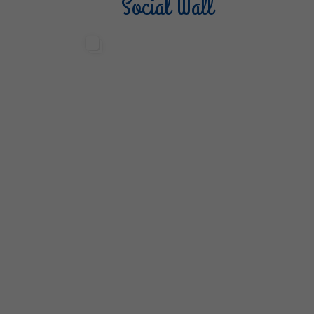
Social Wall
Sterilgarda Alimenti
Steri
499
13
6
80