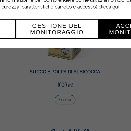
ri informazioni e per comprendere come utilizziamo i tuoi dat
 sicurezza, caratteristiche carrello e accesso)
clicca qui
GESTIONE DEL
ACC
MONITORAGGIO
MONI
SUCCO E POLPA DI ALBICOCCA
1000 ml
SCOPRI