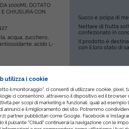
" DA 1000ML DOTATO
A E CHIUSURA CON
Succo e polpa di mel
Nettare di frutta s
127
confezionato in cond
la, acqua, zucchero,
Il prodotto è destina
 antiossidante: acido L-
con il loro stato di sa
 utilizza i cookie
Prodotti Correlati
to il monitoraggio", ci consenti di utilizzare cookie, pixel, 
logie ci consentono, attraverso il dispositivo ed il browser da
tività per scopi di marketing e funzionali, quali ad esempio 
di annunci e il miglioramento del sito. Potremmo condivide
rzi: partner pubblicitari come Google, Facebook e Instagram
o il pulsante "Chiudi" continuerai la navigazione con le impo