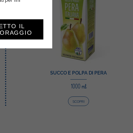
i per fini
ETTO IL
TORAGGIO
SUCCO E POLPA DI PERA
1000 ml
SCOPRI