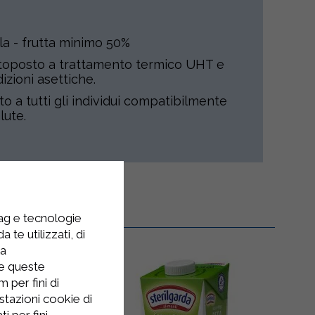
a - frutta minimo 50%
ottoposto a trattamento termico UHT e
izioni asettiche.
to a tutti gli individui compatibilmente
lute.
tag e tecnologie
 te utilizzati, di
la
re queste
 per fini di
stazioni cookie di