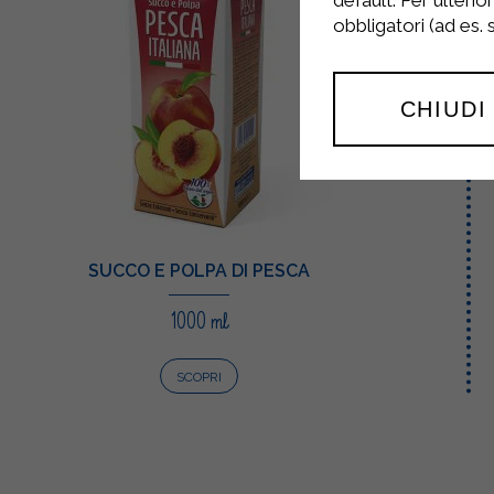
default. Per ulterio
obbligatori (ad es.
CHIUDI
SUCCO E POLPA DI PESCA
1000 ml
SCOPRI