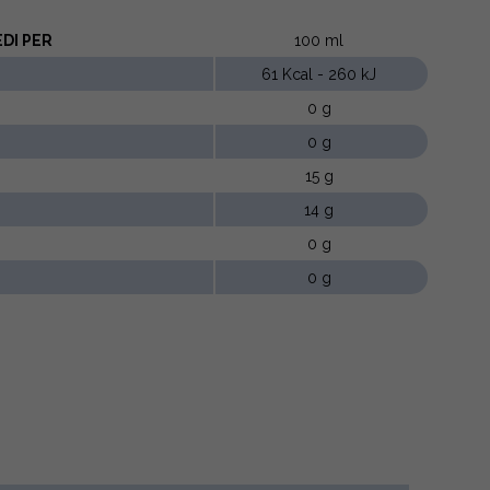
DI PER
100 ml
61 Kcal - 260 kJ
0 g
0 g
15 g
14 g
0 g
0 g