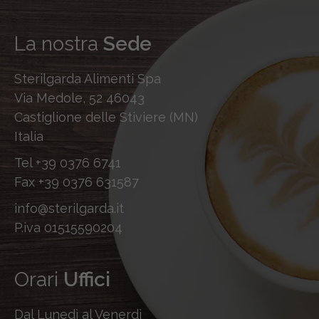
La nostra
Sede
Sterilgarda Alimenti Spa
Via Medole, 52 46043
Castiglione delle Stiviere (MN)
Italia
Tel
+39 0376 6741
Fax
+39 0376 631587
info@sterilgarda.it
P.iva 01515590204
Orari
Uffici
Dal Lunedì al Venerdì