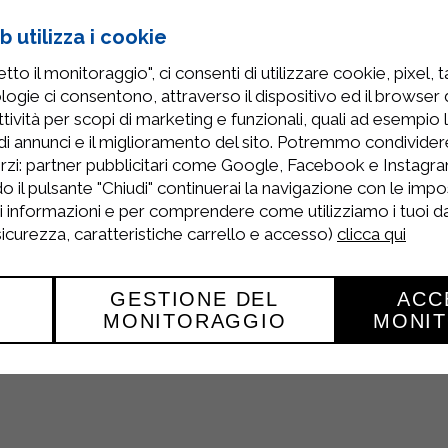
 utilizza i cookie
to il monitoraggio", ci consenti di utilizzare cookie, pixel, 
logie ci consentono, attraverso il dispositivo ed il browser da
tività per scopi di marketing e funzionali, quali ad esempio 
ysia
Stand 1010 Hall 1
, la quattordicesima fiera del cibo, deg
di annunci e il miglioramento del sito. Potremmo condivide
al 29 Settembre 2017
.
rzi: partner pubblicitari come Google, Facebook e Instagram
ficiale per i
prodotti alimentari
, per le
bevande,
per gli h
o il pulsante "Chiudi" continuerai la navigazione con le impo
ri informazioni e per comprendere come utilizziamo i tuoi dat
n perdere : offre la possibilità di toccare, sentire e gustar
 sicurezza, caratteristiche carrello e accesso)
clicca qui
saremo tra questi. Vieni a trovarci!
GESTIONE DEL
ACC
MONITORAGGIO
MONI