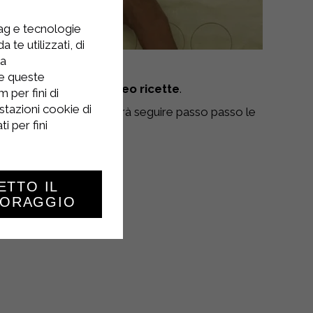
tag e tecnologie
 te utilizzati, di
la
re queste
lla pubblicazione di
video ricette
.
 per fini di
stazioni cookie di
n modo
facile
. Vi basterà seguire passo passo le
i per fini
ETTO IL
TORAGGIO