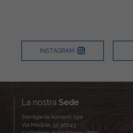
INSTAGRAM
La nostra
Sede
Sterilgarda Alimenti Spa
Via Medole, 52 46043
Castiglione delle Stiviere (MN)