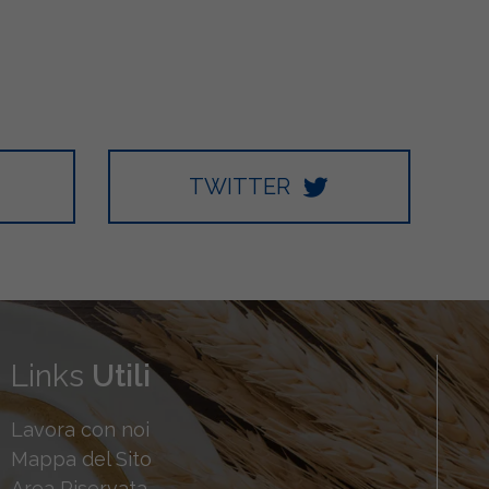
TWITTER
Links
Utili
Lavora con noi
Mappa del Sito
Area Riservata