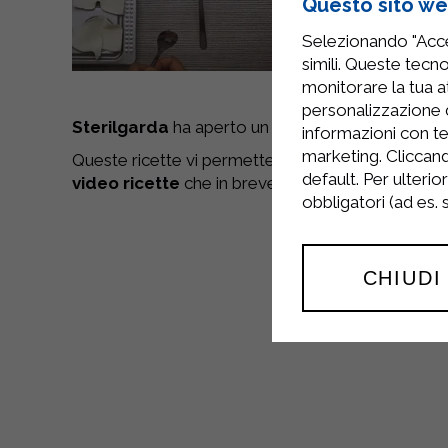
Questo sito web
Selezionando "Accet
simili. Queste tecno
monitorare la tua at
personalizzazione 
Sterilgarda
ha aperto un
canale youtube ,
Ste
informazioni con te
marketing. Cliccand
Queste ricette vi permetteranno di cucinare dei
p
default. Per ulterio
video ricette
che in breve vi mostrano tutti i pas
obbligatori (ad es.
CHIUDI