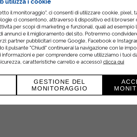
 utilizza i cookie
to il monitoraggio", ci consenti di utilizzare cookie, pixel, 
logie ci consentono, attraverso il dispositivo ed il browser da
tività per scopi di marketing e funzionali, quali ad esempio 
di annunci e il miglioramento del sito. Potremmo condivide
rilgarda Alimenti,
ed una nuova sezione sul sito dedicati a
rzi: partner pubblicitari come Google, Facebook e Instagram
o il pulsante "Chiudi" continuerai la navigazione con le impo
iatti buonissimi
utilizzando i
nostri prodotti migliori
ed i
ri informazioni e per comprendere come utilizziamo i tuoi dat
saggi per rendere il vostro
pasto buono e genuino
.
 sicurezza, caratteristiche carrello e accesso)
clicca qui
GESTIONE DEL
ACC
MONITORAGGIO
MONI