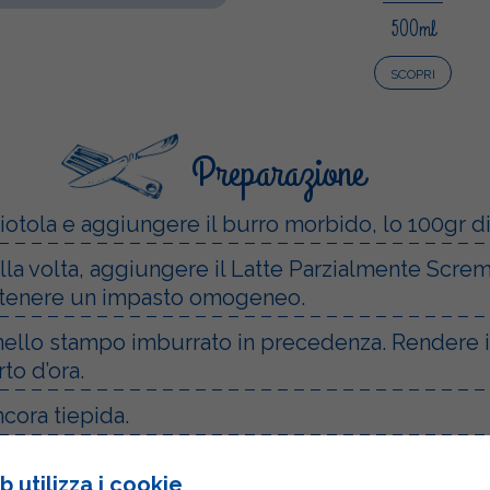
500ml
SCOPRI
Preparazione
iotola e aggiungere il burro morbido, lo 100gr 
a volta, aggiungere il Latte Parzialmente Scremato
 a ottenere un impasto omogeneo.
nello stampo imburrato in precedenza. Rendere i
to d’ora.
ora tiepida.
cominciare con la preparazione della crema: in un
 utilizza i cookie
te zucchero e l’amido di mais.