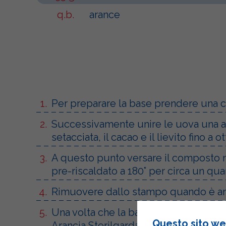
q.b.
arance
Per preparare la base prendere una c
Successivamente unire le uova una all
setacciata, il cacao e il lievito fino
A questo punto versare il composto 
pre-riscaldato a 180° per circa un quar
Rimuovere dallo stampo quando è anc
Una volta che la base è raffreddata, 
Questo sito web
Arancia Sterilgarda, l’acqua, il restan