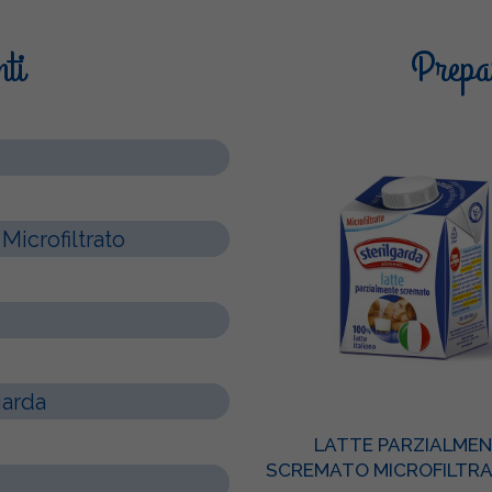
nti
Prepar
Microfiltrato
garda
LATTE PARZIALME
SCREMATO MICROFILTR