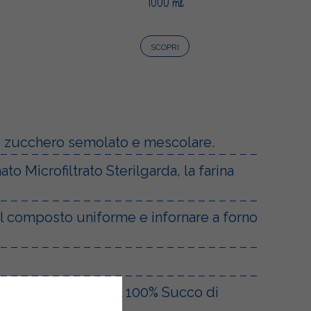
1000 ml
SCOPRI
di zucchero semolato e mescolare.
 Microfiltrato Sterilgarda, la farina
l composto uniforme e infornare a forno
 pentolino versare il 100% Succo di