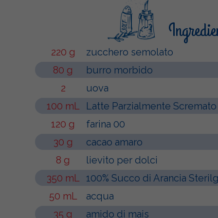
Ingredie
220 g
zucchero semolato
80 g
burro morbido
2
uova
100 mL
Latte Parzialmente Scremato 
120 g
farina 00
30 g
cacao amaro
8 g
lievito per dolci
350 mL
100% Succo di Arancia Steril
50 mL
acqua
35 g
amido di mais