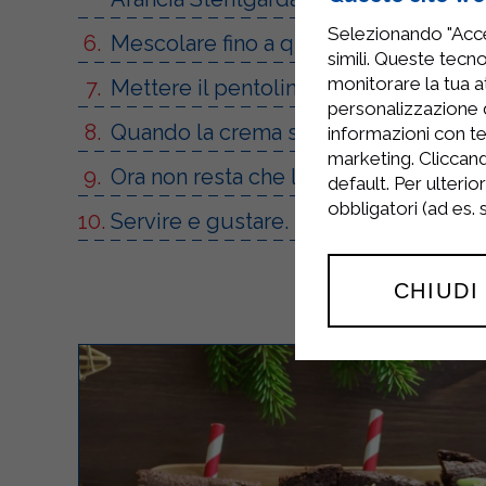
Selezionando "Accet
Mescolare fino a quando il composto 
simili. Queste tecno
monitorare la tua at
Mettere il pentolino sul fuoco e scal
personalizzazione 
Quando la crema sarà pronta, proceder
informazioni con te
marketing. Cliccand
Ora non resta che lasciarla raffreddar
default. Per ulterio
obbligatori (ad es.
Servire e gustare.
CHIUDI