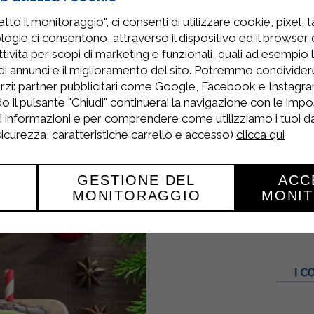
to il monitoraggio", ci consenti di utilizzare cookie, pixel, 
ottenuto risulterà totalmente senza grumi.
logie ci consentono, attraverso il dispositivo ed il browser da
tività per scopi di marketing e funzionali, quali ad esempio 
dare a fiamma bassa fino a quando non si sarà ad
di annunci e il miglioramento del sito. Potremmo condivide
e a mettere la base su un piatto da portata e ver
rzi: partner pubblicitari come Google, Facebook e Instagram
o il pulsante "Chiudi" continuerai la navigazione con le impo
e per poi procedere con la decorazione con fette 
ri informazioni e per comprendere come utilizziamo i tuoi dat
 sicurezza, caratteristiche carrello e accesso)
clicca qui
GESTIONE DEL
ACC
MONITORAGGIO
MONI