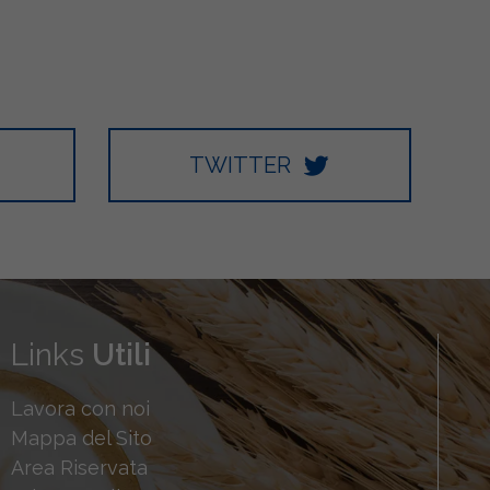
TWITTER
Links
Utili
Lavora con noi
Mappa del Sito
Area Riservata