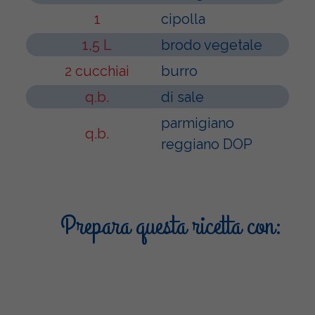
1
cipolla
1,5 L
brodo vegetale
2 cucchiai
burro
q.b.
di sale
parmigiano
q.b.
reggiano DOP
Prepara questa ricetta con: