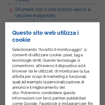
Sfumare con il vino bianco secco e
lasciare evaporare.
Aggiungere gradualmente il brodo
allo zafferano, un mestolo alla volta,
Questo sito web utilizza i
mescolando il riso e attendendo che
cookie
il liquido venga assorbito prima di
aggiungere altro brodo.
Selezionando "Accetto il monitoraggio", ci
consenti di utilizzare cookie, pixel, tag e
Quando il riso è quasi cotto al dente,
tecnologie simili. Queste tecnologie ci
aggiungere il Mascarpone
consentono, attraverso il dispositivo ed il
Sterilgarda e mescolare bene fino a
browser da te utilizzati, di monitorare la tua
attività per scopi di marketing e funzionali,
ottenere una consistenza cremosa.
quali ad esempio la personalizzazione di
Togliere dal fuoco, aggiustare di
annunci e il miglioramento del
sale e mescolare con 1 cucchiaio di
sito. Potremmo condividere queste
informazioni con terzi: partner pubblicitari
burro.
come Google, Facebook e Instagram per fini