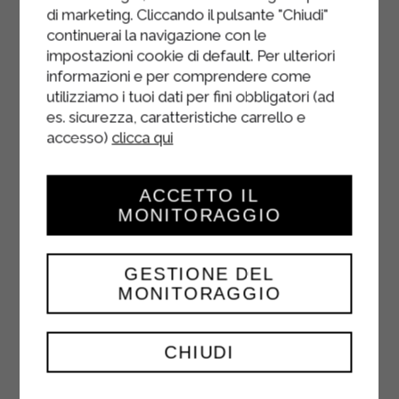
Lasciare mantecare il risotto 1 minuto
di marketing. Cliccando il pulsante "Chiudi"
continuerai la navigazione con le
con il coperchio sulla pentola.
impostazioni cookie di default. Per ulteriori
Servire il risotto con una spolverata
informazioni e per comprendere come
di parmigiano reggiano dop.
utilizziamo i tuoi dati per fini obbligatori (ad
es. sicurezza, caratteristiche carrello e
accesso)
clicca qui
ACCETTO IL
MONITORAGGIO
GESTIONE DEL
MONITORAGGIO
CHIUDI