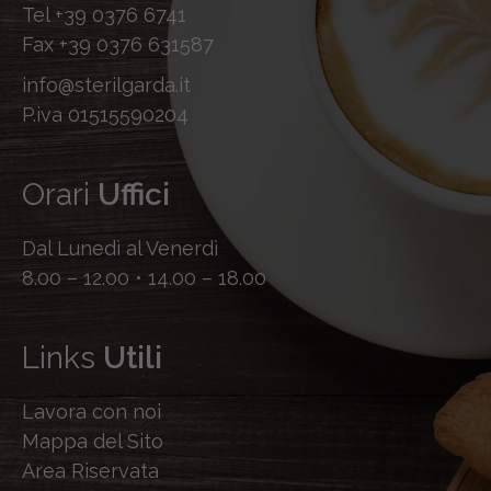
Tel
+39 0376 6741
Fax
+39 0376 631587
info@sterilgarda.it
P.iva 01515590204
Orari
Uffici
Dal Lunedì al Venerdì
8.00 – 12.00 • 14.00 – 18.00
Links
Utili
Lavora con noi
Mappa del Sito
Area Riservata