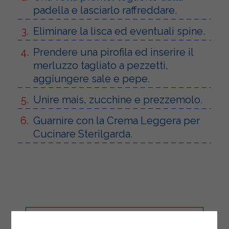
padella e lasciarlo raffreddare.
Eliminare la lisca ed eventuali spine.
Prendere una pirofila ed inserire il
merluzzo tagliato a pezzetti,
aggiungere sale e pepe.
Unire mais, zucchine e prezzemolo.
Guarnire con la Crema Leggera per
Cucinare Sterilgarda.