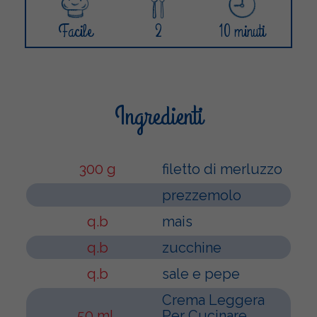
Facile
2
10 minuti
Ingredienti
300 g
filetto di merluzzo
prezzemolo
q.b
mais
q.b
zucchine
q.b
sale e pepe
Crema Leggera
50 mL
Per Cucinare