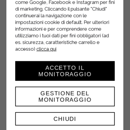
come Google, Facebook e Instagram per fini
di marketing. Cliccando il pulsante "Chiudi"
continuerai la navigazione con le
impostazioni cookie di default. Per ulteriori
informazioni e per comprendere come
utilizziamo i tuoi dati per fini obbligatori (ad
es. sicurezza, caratteristiche carrello e
accesso)
clicca qui
MINI PAVLONA AI
ACCETTO IL
FRUTTI DI BOSCO
MONITORAGGIO
DESSERT
GESTIONE DEL
MONITORAGGIO
A bagnomaria lavorare gli albumi e lo
zucchero con fruste elettriche.
Montare il composto fino a
CHIUDI
raggiungere la temperatura di circa
60° e proseguire ...