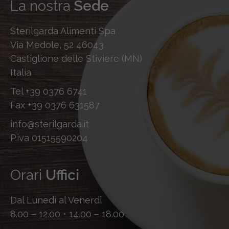
La nostra
Sede
Sterilgarda Alimenti Spa
Via Medole, 52 46043
Castiglione delle Stiviere (MN)
Italia
Tel
+39 0376 6741
Fax
+39 0376 631587
info@sterilgarda.it
P.iva 01515590204
Orari
Uffici
Dal Lunedì al Venerdì
8.00 – 12.00 • 14.00 – 18.00