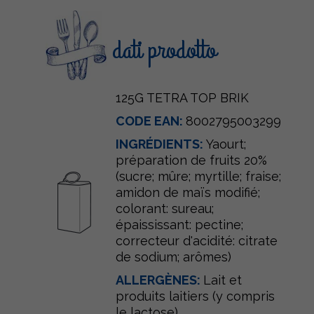
dati prodotto
125G TETRA TOP BRIK
CODE EAN:
8002795003299
INGRÉDIENTS:
Yaourt;
préparation de fruits 20%
(sucre; mûre; myrtille; fraise;
amidon de maïs modifié;
colorant: sureau;
épaississant: pectine;
correcteur d'acidité: citrate
de sodium; arômes)
ALLERGÈNES:
Lait et
produits laitiers (y compris
le lactose)