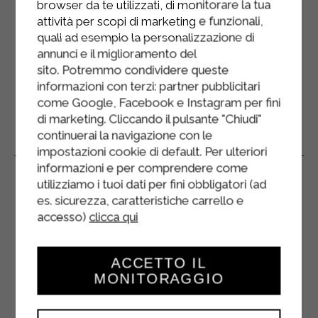
compatible avec leur état de santé.
browser da te utilizzati, di monitorare la tua
attività per scopi di marketing e funzionali,
Le yaourt sans lactose riche en
quali ad esempio la personalizzazione di
protéines aux fruits rouges contient
annunci e il miglioramento del
des morceaux de fruits.
sito. Potremmo condividere queste
informazioni con terzi: partner pubblicitari
come Google, Facebook e Instagram per fini
di marketing. Cliccando il pulsante "Chiudi"
continuerai la navigazione con le
Produits Connexes
impostazioni cookie di default. Per ulteriori
informazioni e per comprendere come
utilizziamo i tuoi dati per fini obbligatori (ad
es. sicurezza, caratteristiche carrello e
accesso)
clicca qui
ACCETTO IL
MONITORAGGIO