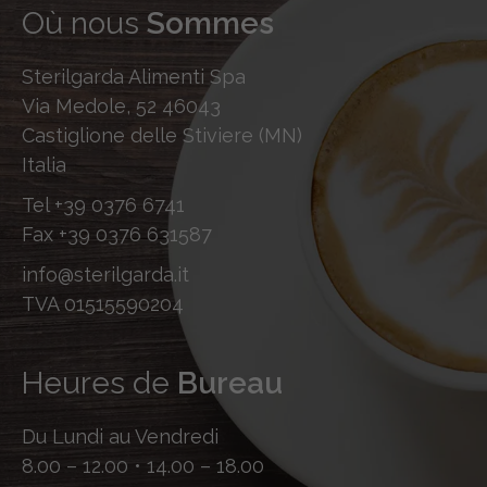
Où nous
Sommes
Sterilgarda Alimenti Spa
Via Medole, 52 46043
Castiglione delle Stiviere (MN)
Italia
Tel
+39 0376 6741
Fax
+39 0376 631587
info@sterilgarda.it
TVA 01515590204
Heures de
Bureau
Du Lundi au Vendredi
8.00 – 12.00 • 14.00 – 18.00