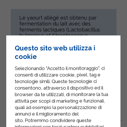
Le yaourt allégé est obtenu par
fermentation du lait avec des
ferments lactiques (Lactobacillus
bulgaricus et Streptococcus
thermophilus)
Questo sito web utilizza i
Le yaourt allégé à la fraise ne
cookie
contient pas de fruits en morceaux.
Ce produit s'adresse à tous, sous
Selezionando "Accetto il monitoraggio", ci
réserve de leur état de santé.
consenti di utilizzare cookie, pixel, tag e
Sans gluten
tecnologie simili. Queste tecnologie ci
consentono, attraverso il dispositivo ed il
browser da te utilizzati, di monitorare la tua
attività per scopi di marketing e funzionali,
quali ad esempio la personalizzazione di
annunci e il miglioramento del
Produits Connexes
sito. Potremmo condividere queste
informazioni con terzi: partner pubblicitari