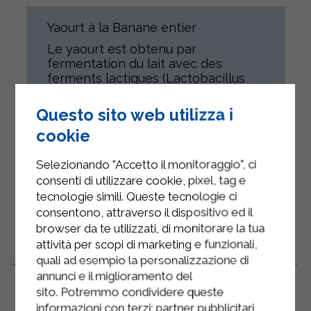
Yaourt à la Banane entier
Le yaourt est obtenu par
fermentation du lait avec des
ferments lactiques (Lactobacillus
bulgaricus et Streptococcus
thermophilus)
Questo sito web utilizza i
Ce produit s'adresse à tous, sous
cookie
réserve de leur état de santé.
Selezionando "Accetto il monitoraggio", ci
Sans gluten.
consenti di utilizzare cookie, pixel, tag e
tecnologie simili. Queste tecnologie ci
consentono, attraverso il dispositivo ed il
browser da te utilizzati, di monitorare la tua
attività per scopi di marketing e funzionali,
Produits Connexes
quali ad esempio la personalizzazione di
annunci e il miglioramento del
sito. Potremmo condividere queste
informazioni con terzi: partner pubblicitari