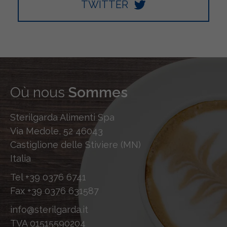
TWITTER
Où nous
Sommes
Sterilgarda Alimenti Spa
Via Medole, 52 46043
Castiglione delle Stiviere (MN)
Italia
Tel
+39 0376 6741
Fax
+39 0376 631587
info@sterilgarda.it
TVA 01515590204