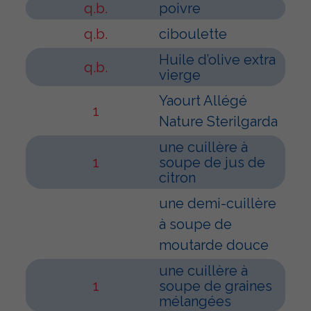
q.b.
poivre
q.b.
ciboulette
Huile d’olive extra
q.b.
vierge
Yaourt Allégé
1
Nature Sterilgarda
une cuillère à
1
soupe de jus de
citron
une demi-cuillère
à soupe de
moutarde douce
une cuillère à
1
soupe de graines
mélangées