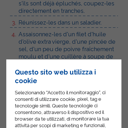
s'ils sont déjà épluchés, coupez-les
directement en tranches.
Réunissez-les dans un saladier.
Assaisonnez-les d'un filet d'huile
d'olive extra vierge, d'une pincée de
sel, d'un peu de poivre fraîchement
moulu et d'une cuillère à soupe de
jus de citron.
Questo sito web utilizza i
Ajoutez également quelques tiges
cookie
de ciboulette hachées en petits
morceaux à l'aide de ciseaux de
Selezionando "Accetto il monitoraggio", ci
cuisine.
consenti di utilizzare cookie, pixel, tag e
tecnologie simili. Queste tecnologie ci
Bien mélanger et laisser mijoter
consentono, attraverso il dispositivo ed il
pendant environ dix minutes.
browser da te utilizzati, di monitorare la tua
attività per scopi di marketing e funzionali,