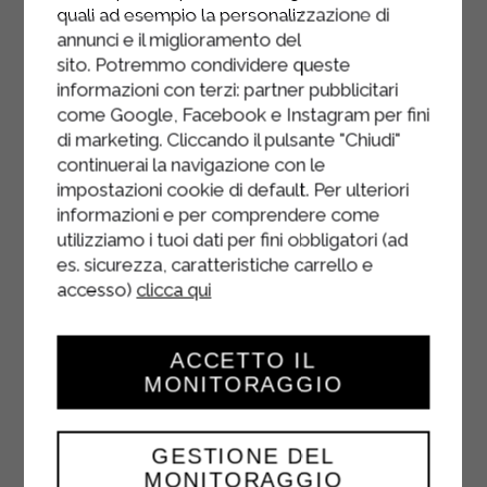
Versez le yaourt nature allégé
quali ad esempio la personalizzazione di
Sterilgarda dans un petit bol.
annunci e il miglioramento del
sito. Potremmo condividere queste
Assaisonnez avec une pincée de sel,
informazioni con terzi: partner pubblicitari
quelques gouttes de citron et une
come Google, Facebook e Instagram per fini
demi-cuillère à café de moutarde
di marketing. Cliccando il pulsante "Chiudi"
douce.
continuerai la navigazione con le
impostazioni cookie di default. Per ulteriori
Bien mélanger et réfrigérer jusqu'au
informazioni e per comprendere come
moment de l'utilisation.
utilizziamo i tuoi dati per fini obbligatori (ad
es. sicurezza, caratteristiche carrello e
Au moment de servir, garnissez la
accesso)
clicca qui
salade de sauce au yaourt, de
quelques brins de ciboulette et
ACCETTO IL
d'une poignée de graines mélangées
MONITORAGGIO
(tournesol, sésame, lin, courge).
GESTIONE DEL
MONITORAGGIO