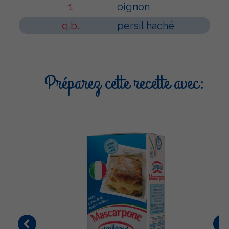
1
oignon
q.b.
persil haché
Préparez cette recette avec: