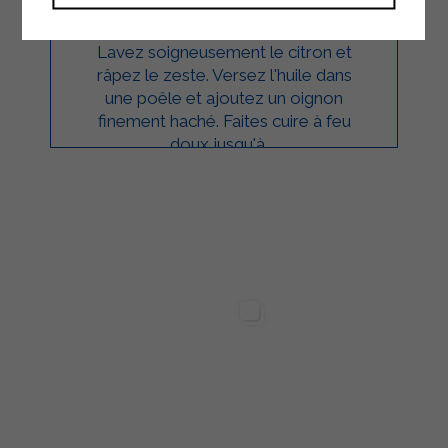
Lavez soigneusement le citron et
râpez le zeste. Versez l'huile dans
une poêle et ajoutez un oignon
finement haché. Faites cuire à feu
doux jusqu'à ...