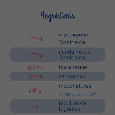
Ingrédients
mascarpone
100 g
Sterilgarda
ricotta fresca
100 g
Sterilgarda
300 mL
bière brune
300 g
riz carnaroli
mouchetures
150 g
coupées en dés
bouillon de
1 L
légumes