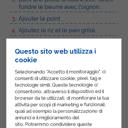
fondre le beurre avec l'oignon.
Ajouter le point
Ajoutez le riz et le pain grillé.
Ajoutez la bière, le bouillon et le
reste des ingrédients
Questo sito web utilizza i
cookie
Mélanger
Selezionando "Accetto il monitoraggio", ci
consenti di utilizzare cookie, pixel, tag e
tecnologie simili. Queste tecnologie ci
consentono, attraverso il dispositivo ed il
browser da te utilizzati, di monitorare la tua
attività per scopi di marketing e funzionali,
quali ad esempio la personalizzazione di
annunci e il miglioramento del
sito. Potremmo condividere queste