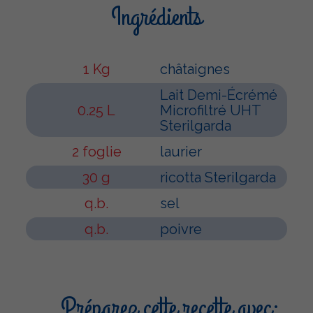
Ingrédients
1 Kg
châtaignes
Lait Demi-Écrémé
0.25 L
Microfiltré UHT
Sterilgarda
2 foglie
laurier
30 g
ricotta Sterilgarda
q.b.
sel
q.b.
poivre
Préparez cette recette avec: