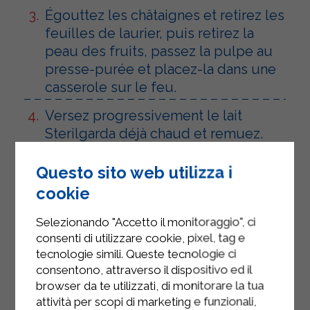
Égouttez les châtaignes et retirez les
feuilles de laurier, puis retirez la
peau des fruits, passez la pulpe au
presse-purée et placez-la dans une
casserole sur le feu.
Versez progressivement le lait
Sterilgarda déjà chaud et remuez.
Ajoutez la ricotta Sterilgarda, le sel
Questo sito web utilizza i
et le poivre et mélangez jusqu'à
cookie
obtenir une consistance épaisse et
onctueuse.
Selezionando "Accetto il monitoraggio", ci
consenti di utilizzare cookie, pixel, tag e
Servir avec des croûtons.
tecnologie simili. Queste tecnologie ci
consentono, attraverso il dispositivo ed il
browser da te utilizzati, di monitorare la tua
attività per scopi di marketing e funzionali,