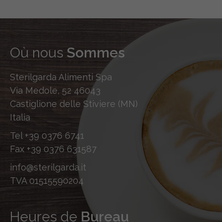
Où nous
Sommes
Sterilgarda Alimenti Spa
Via Medole, 52 46043
Castiglione delle Stiviere (MN)
Italia
Tel
+39 0376 6741
Fax
+39 0376 631587
info@sterilgarda.it
TVA 01515590204
Heures de
Bureau