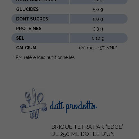
GLUCIDES
5,0 g
DONT SUCRES
5,0 g
PROTÉINES
3,3 g
SEL
0,10 g
CALCIUM
120 mg - 15% VNR*
* RN: références nutritionnelles
dati prodotto
BRIQUE TETRA PAK “EDGE”
DE 250 ML DOTÉE D'UN