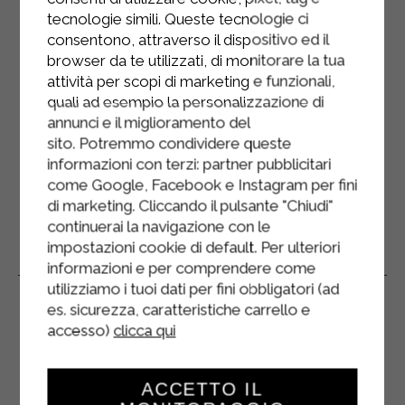
réduire la valeur nutritionnelle.
tecnologie simili. Queste tecnologie ci
consentono, attraverso il dispositivo ed il
Puis le lait est traité thermiquement
browser da te utilizzati, di monitorare la tua
pour en exalter le goût naturel tout
en préservant sa valeur
attività per scopi di marketing e funzionali,
nutritionnelle. 100 % lait italien.
quali ad esempio la personalizzazione di
annunci e il miglioramento del
Ce produit s'adresse à tous, sous
sito. Potremmo condividere queste
réserve de leur état de santé.
informazioni con terzi: partner pubblicitari
come Google, Facebook e Instagram per fini
di marketing. Cliccando il pulsante "Chiudi"
continuerai la navigazione con le
impostazioni cookie di default. Per ulteriori
Produits Connexes
informazioni e per comprendere come
utilizziamo i tuoi dati per fini obbligatori (ad
es. sicurezza, caratteristiche carrello e
accesso)
clicca qui
ACCETTO IL