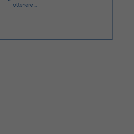
ottenere ...
lgarda Alimenti
Sterilgarda Alimenti