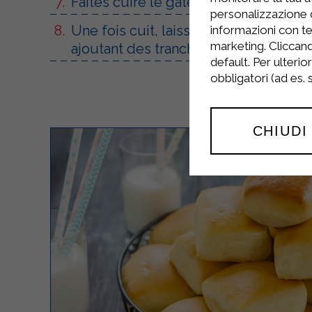
Faites cuire le gâteau dans un four 
personalizzazione 
Une fois cuit, laissez-le refroidir, 
informazioni con te
marketing. Cliccand
ajoutant des tranches d'orange en déc
default. Per ulterio
obbligatori (ad es.
CHIUDI