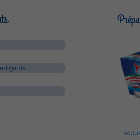
nts
Prépar
terilgarda
YAOUR