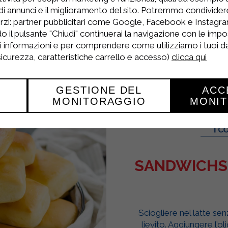
chaud pendant environ 30 minutes.
di annunci e il miglioramento del sito. Potremmo condivide
démoulez-le sur un plat de service et saupoudrez-
rzi: partner pubblicitari come Google, Facebook e Instagram
o il pulsante "Chiudi" continuerai la navigazione con le impo
oration si vous le souhaitez.
ri informazioni e per comprendere come utilizziamo i tuoi dat
 sicurezza, caratteristiche carrello e accesso)
clicca qui
GESTIONE DEL
ACC
MONITORAGGIO
MONI
SANDWICHS 
Sciogliere nel latte sen
lievito. Aggiungere l’o