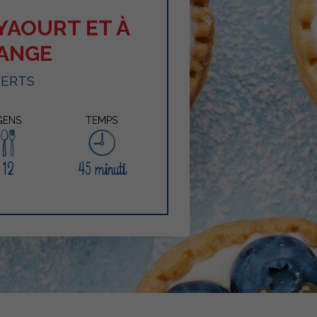
YAOURT ET À
RANGE
SERTS
GENS
TEMPS
12
45 minuti