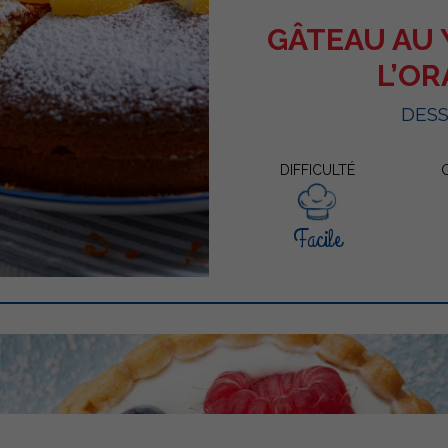
GÂTEAU AU 
L’O
DES
DIFFICULTÉ
Facile