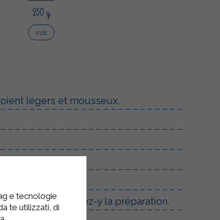
250 g
VUE
 soient légers et mousseux.
ufs battus.
tag e tecnologie
harnière, et versez-y la préparation.
 te utilizzati, di
la