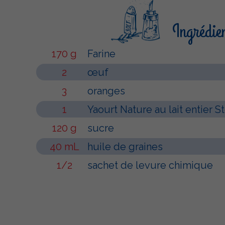
Ingrédie
170 g
Farine
2
œuf
3
oranges
1
Yaourt Nature au lait entier S
120 g
sucre
40 mL
huile de graines
1/2
sachet de levure chimique