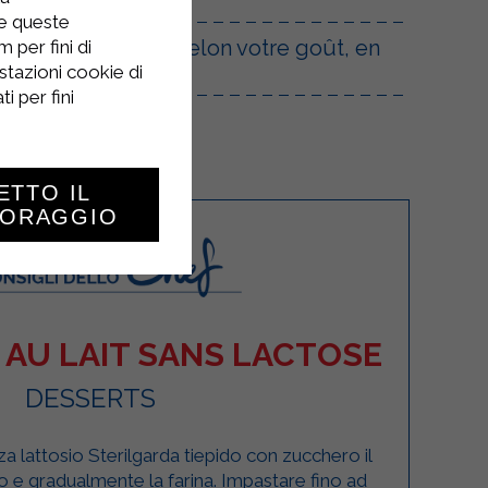
re queste
le de sucre glace selon votre goût, en
 per fini di
stazioni cookie di
i per fini
ETTO IL
TORAGGIO
AU LAIT SANS LACTOSE
DESSERTS
za lattosio Sterilgarda tiepido con zucchero il
lio e gradualmente la farina. Impastare fino ad