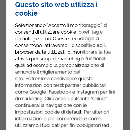
produit dont le lactose, le sucre
Questo sito web utilizza i
contenu dans le lait, est transformé,
cookie
à l'instar d'un processus biologique
naturel, en galactose et glucose,
Selezionando "Accetto il monitoraggio", ci
deux sucres facilement assimilables.
consenti di utilizzare cookie, pixel, tag e
L'opération de microfiltration
tecnologie simili. Queste tecnologie ci
s'effectue à travers un processus
consentono, attraverso il dispositivo ed il
physique naturel, avec des lignes de
browser da te utilizzati, di monitorare la tua
production modernes qui
attività per scopi di marketing e funzionali,
permettent d'enlever au lait ses
impuretés biologiques sans en
quali ad esempio la personalizzazione di
réduire la valeur nutritionnelle.
annunci e il miglioramento del
sito. Potremmo condividere queste
Puis le lait subit un traitement
informazioni con terzi: partner pubblicitari
thermique doux, pour en exalter le
come Google, Facebook e Instagram per fini
goût naturel tout en préservant sa
valeur nutritionnelle.
di marketing. Cliccando il pulsante "Chiudi"
continuerai la navigazione con le
100 % lait italien.
impostazioni cookie di default. Per ulteriori
Ce produit s'adresse à tous, sous
informazioni e per comprendere come
réserve de leur état de santé.
utilizziamo i tuoi dati per fini obbligatori (ad