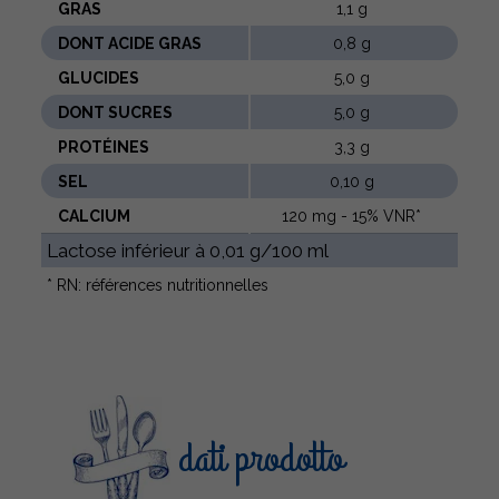
GRAS
1,1 g
DONT ACIDE GRAS
0,8 g
GLUCIDES
5,0 g
DONT SUCRES
5,0 g
PROTÉINES
3,3 g
SEL
0,10 g
CALCIUM
120 mg - 15% VNR*
Lactose inférieur à 0,01 g/100 ml
* RN: références nutritionnelles
dati prodotto