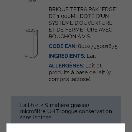
BRIQUE TETRA PAK “EDGE”
DE 1 000ML DOTÉ D'UN
SYSTÈME D'OUVERTURE
ET DE FERMETURE AVEC
BOUCHON À VIS
CODE EAN:
8002795001875
INGRÉDIENTS:
Lait
ALLERGÈNES:
Lait et
produits à base de lait (y
compris lactose)
Lait (1-1,2 % matière grasse)
microfiltré UHT longue conservation
sans lactose.
Le lait à haute digestibilité est un