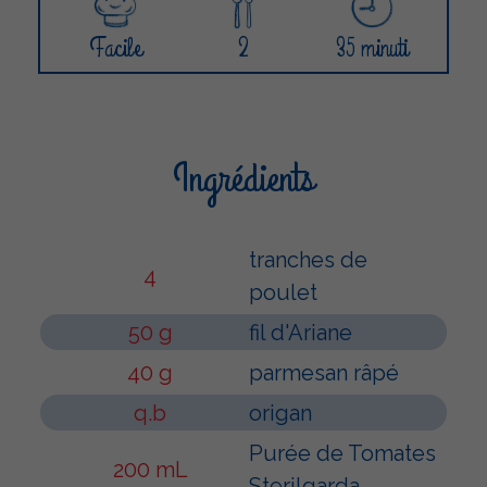
Facile
2
35 minuti
Ingrédients
tranches de
4
poulet
50 g
fil d'Ariane
40 g
parmesan râpé
q.b
origan
Purée de Tomates
200 mL
Sterilgarda