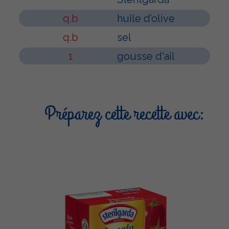
q.b
huile d’olive
q.b
sel
1
gousse d'ail
Préparez cette recette avec: