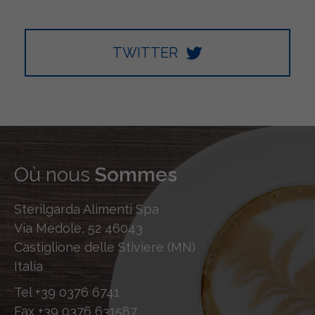
TWITTER
Où nous
Sommes
Sterilgarda Alimenti Spa
Via Medole, 52 46043
Castiglione delle Stiviere (MN)
Italia
Tel
+39 0376 6741
Fax
+39 0376 631587