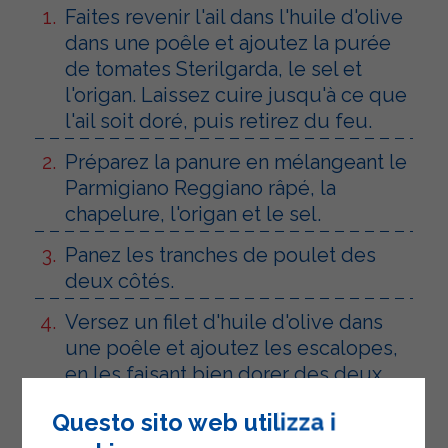
Faites revenir l'ail dans l'huile d'olive
dans une poêle et ajoutez la purée
de tomates Sterilgarda, le sel et
l'origan. Laissez cuire jusqu'à ce que
l'ail soit doré, puis retirez du feu.
Préparez la panure en mélangeant le
Parmigiano Reggiano râpé, la
chapelure, l'origan et le sel.
Panez les tranches de poulet des
deux côtés.
Versez un filet d'huile d'olive dans
une poêle et ajoutez les escalopes,
en les faisant bien dorer des deux
côtés.
Questo sito web utilizza i
Ajoutez quelques cuillères à soupe