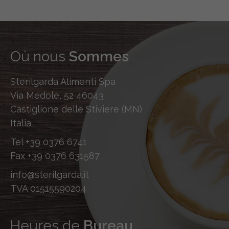
Où nous
Sommes
Sterilgarda Alimenti Spa
Via Medole, 52 46043
Castiglione delle Stiviere (MN)
Italia
Tel
+39 0376 6741
Fax
+39 0376 631587
info@sterilgarda.it
TVA 01515590204
Heures de
Bureau