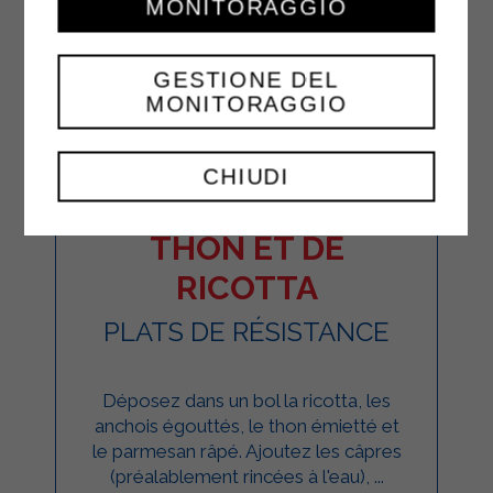
MONITORAGGIO
GESTIONE DEL
MONITORAGGIO
CHIUDI
BOULETTES DE
THON ET DE
RICOTTA
PLATS DE RÉSISTANCE
Déposez dans un bol la ricotta, les
anchois égouttés, le thon émietté et
le parmesan râpé. Ajoutez les câpres
(préalablement rincées à l'eau), ...