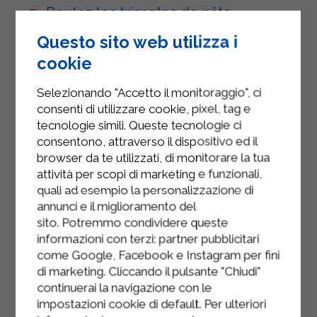
Roulez les triangles de pâte
feuilletée en partant de la base et en
Questo sito web utilizza i
remontant jusqu'à la pointe.
cookie
Disposez les croissants sur une
Selezionando "Accetto il monitoraggio", ci
plaque de cuisson recouverte de
consenti di utilizzare cookie, pixel, tag e
papier sulfurisé, badigeonnez-les de
tecnologie simili. Queste tecnologie ci
lait demi-écrémé microfiltré
consentono, attraverso il dispositivo ed il
Sterilgarda et parsemez-les d'une
browser da te utilizzati, di monitorare la tua
poignée de graines de sésame.
attività per scopi di marketing e funzionali,
quali ad esempio la personalizzazione di
Faites cuire les croissants dans un
annunci e il miglioramento del
four statique préchauffé à 200 °C
sito. Potremmo condividere queste
(400 °F) pendant 20 minutes, ou dans
informazioni con terzi: partner pubblicitari
un four à chaleur tournante à 180 °C
come Google, Facebook e Instagram per fini
di marketing. Cliccando il pulsante "Chiudi"
(350 °F) pendant environ 15 minutes.
continuerai la navigazione con le
impostazioni cookie di default. Per ulteriori