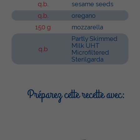
q.b.
sesame seeds
q.b.
oregano
150 g
mozzarella
Partly Skimmed
Milk UHT
q.b
Microfiltered
Sterilgarda
Préparez cette recette avec: