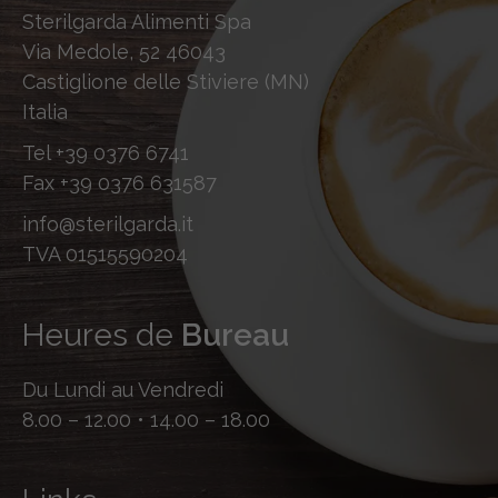
Sterilgarda Alimenti Spa
Via Medole, 52 46043
Castiglione delle Stiviere (MN)
Italia
Tel
+39 0376 6741
Fax
+39 0376 631587
info@sterilgarda.it
TVA 01515590204
Heures de
Bureau
Du Lundi au Vendredi
8.00 – 12.00 • 14.00 – 18.00