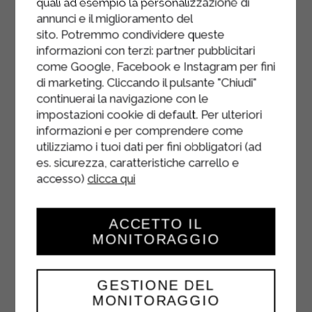
quali ad esempio la personalizzazione di
d'oignons, de béchamel Sterilgarda
annunci e il miglioramento del
et de persil, et terminez par une
sito. Potremmo condividere queste
informazioni con terzi: partner pubblicitari
pincée de poivre.
come Google, Facebook e Instagram per fini
Enfournez dans un four statique
di marketing. Cliccando il pulsante "Chiudi"
préchauffé à 180° pendant 15
continuerai la navigazione con le
impostazioni cookie di default. Per ulteriori
minutes, puis allumez le gril à 250° et
informazioni e per comprendere come
laissez cuire pendant 3 minutes
utilizziamo i tuoi dati per fini obbligatori (ad
supplémentaires jusqu'à ce qu'une
es. sicurezza, caratteristiche carrello e
délicieuse croûte dorée se soit
accesso)
clicca qui
formée.
Servez les pommes de terre
ACCETTO IL
lyonnaises bien chaudes.
MONITORAGGIO
GESTIONE DEL
MONITORAGGIO