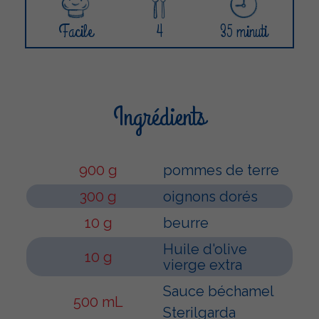
Facile
4
35 minuti
Ingrédients
900 g
pommes de terre
300 g
oignons dorés
10 g
beurre
Huile d'olive
10 g
vierge extra
Sauce béchamel
500 mL
Sterilgarda