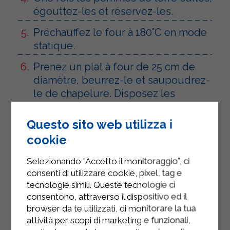
égouttez-les et réservez-les.
Préchauffez le four à 180°C en mode
statique.
Prenez un plat à four de 25 cm de
diamètre, beurrez-le et saupoudrez-
le de chapelure. Disposez les
pommes de terre au fond du plat en
une première couche, sans les
Questo sito web utilizza i
superposer, puis ajoutez la moitié
cookie
des oignons cuits.
Selezionando "Accetto il monitoraggio", ci
Recouvrir d'un peu de béchamel
consenti di utilizzare cookie, pixel, tag e
Sterilgarda et parsemer de persil
tecnologie simili. Queste tecnologie ci
haché.
consentono, attraverso il dispositivo ed il
browser da te utilizzati, di monitorare la tua
Répétez les couches en ajoutant
attività per scopi di marketing e funzionali,
davantage de pommes de terre,