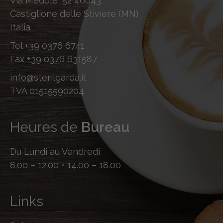
Via Medole, 52 46043
Castiglione delle Stiviere (MN)
Italia
Tel
+39 0376 6741
Fax
+39 0376 631587
info@sterilgarda.it
TVA 01515590204
Heures de
Bureau
Du Lundi au Vendredi
8.00 – 12.00 • 14.00 – 18.00
Links