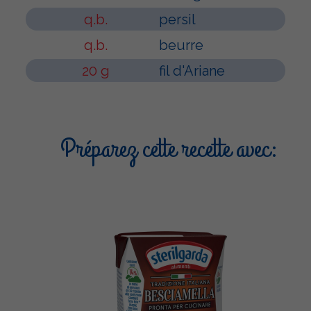
q.b.
persil
q.b.
beurre
20 g
fil d'Ariane
Préparez cette recette avec: