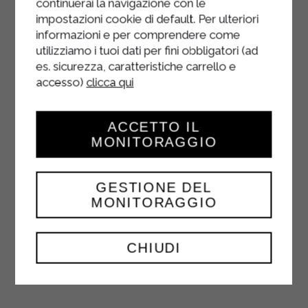
continuerai la navigazione con le
impostazioni cookie di default. Per ulteriori
informazioni e per comprendere come
utilizziamo i tuoi dati per fini obbligatori (ad
es. sicurezza, caratteristiche carrello e
accesso)
clicca qui
FRITAINES DE
BACON
ACCETTO IL
MONITORAGGIO
HORS D'ŒUVRE
GESTIONE DEL
Garnissez chaque moule à muffins de
MONITORAGGIO
deux tranches de bacon, en formant
un panier. Dans un bol, battre les
œufs avec la crème Sterilgarda, le
CHIUDI
parmesan, ...