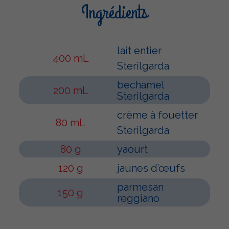
Ingrédients
lait entier
400 mL
Sterilgarda
bechamel
200 mL
Sterilgarda
crème à fouetter
80 mL
Sterilgarda
80 g
yaourt
120 g
jaunes d’œufs
parmesan
150 g
reggiano