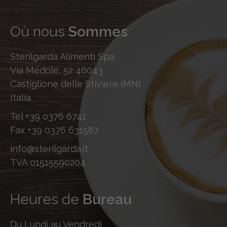
Où nous
Sommes
Sterilgarda Alimenti Spa
Via Medole, 52 46043
Castiglione delle Stiviere (MN)
Italia
Tel
+39 0376 6741
Fax
+39 0376 631587
info@sterilgarda.it
TVA 01515590204
Heures de
Bureau
Du Lundi au Vendredi