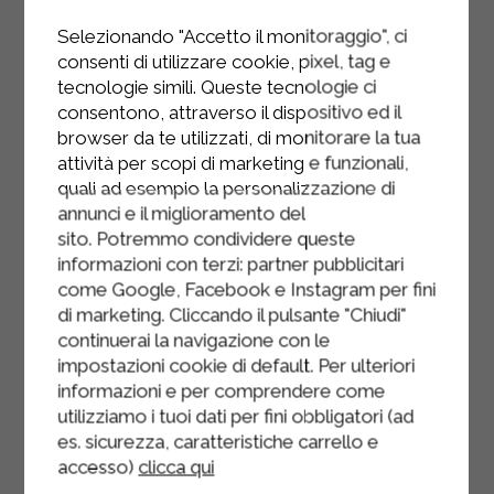
Versez la crème sur la base du
Selezionando "Accetto il monitoraggio", ci
cracker et laissez prendre au
consenti di utilizzare cookie, pixel, tag e
tecnologie simili. Queste tecnologie ci
réfrigérateur pendant au moins 3
consentono, attraverso il dispositivo ed il
heures.
browser da te utilizzati, di monitorare la tua
Décorez la surface avec les
attività per scopi di marketing e funzionali,
quali ad esempio la personalizzazione di
morceaux de saumon réservés et les
annunci e il miglioramento del
pistaches hachées juste avant de
sito. Potremmo condividere queste
servir.
informazioni con terzi: partner pubblicitari
come Google, Facebook e Instagram per fini
di marketing. Cliccando il pulsante "Chiudi"
continuerai la navigazione con le
impostazioni cookie di default. Per ulteriori
informazioni e per comprendere come
utilizziamo i tuoi dati per fini obbligatori (ad
es. sicurezza, caratteristiche carrello e
accesso)
clicca qui