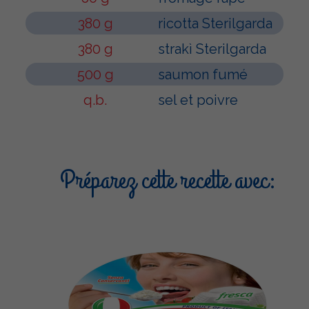
380 g
ricotta Sterilgarda
380 g
strakì Sterilgarda
500 g
saumon fumé
q.b.
sel et poivre
Préparez cette recette avec: