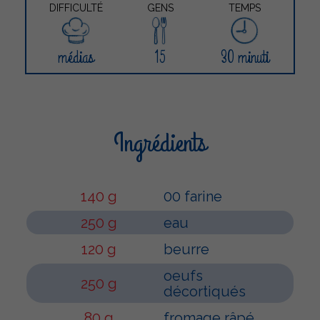
DIFFICULTÉ
GENS
TEMPS
médias
15
30 minuti
Ingrédients
140 g
00 farine
250 g
eau
120 g
beurre
oeufs
250 g
décortiqués
80 g
fromage râpé