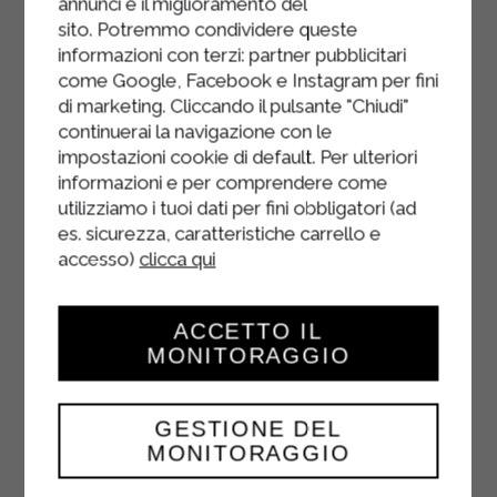
culinaire jusqu'à consistance lisse.
annunci e il miglioramento del
sito. Potremmo condividere queste
Transférez le mélange dans une
informazioni con terzi: partner pubblicitari
poche à douille et placez-la au
come Google, Facebook e Instagram per fini
réfrigérateur pendant au moins une
di marketing. Cliccando il pulsante "Chiudi"
continuerai la navigazione con le
heure.
impostazioni cookie di default. Per ulteriori
Pour préparer la garniture, coupez
informazioni e per comprendere come
utilizziamo i tuoi dati per fini obbligatori (ad
les choux à la crème en deux,
es. sicurezza, caratteristiche carrello e
pressez la crème de saumon à
accesso)
clicca qui
l'intérieur, ajoutez un petit morceau
de saumon fumé dans chacun
(environ 5 g) et refermez-les.
ACCETTO IL
MONITORAGGIO
GESTIONE DEL
MONITORAGGIO