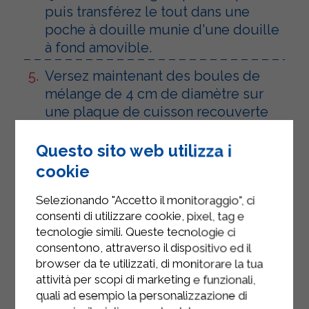
puis transférez le tout dans une
poche à douille munie d'une douille
à fond amovible.
Versez maintenant des boules de
mélange de 4 cm de diamètre sur
une plaque de cuisson recouverte
de papier sulfurisé et faites cuire
dans un four statique préchauffé à
Questo sito web utilizza i
180° pendant 30 minutes.
cookie
Une fois cuites, laissez-les refroidir
Selezionando "Accetto il monitoraggio", ci
complètement.
consenti di utilizzare cookie, pixel, tag e
tecnologie simili. Queste tecnologie ci
Pour préparer la crème, mélangez la
consentono, attraverso il dispositivo ed il
ricotta Sterilgarda, le Strakì et 250 g
browser da te utilizzati, di monitorare la tua
de saumon fumé (gardez le reste
attività per scopi di marketing e funzionali,
pour la garniture) dans un robot
quali ad esempio la personalizzazione di