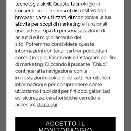
tecnologie simili. Queste tecnologie ci
Coupez également le haut de l'œuf
consentono, attraverso il dispositivo ed il
et retirez délicatement le jaune, en
browser da te utilizzati, di monitorare la tua
veillant à ne pas abîmer le blanc, qui
attività per scopi di marketing e funzionali,
vous servira de récipient. Une base
quali ad esempio la personalizzazione di
annunci e il miglioramento del
stable.
sito. Potremmo condividere queste
Ajoutez les jaunes d'œufs au
informazioni con terzi: partner pubblicitari
come Google, Facebook e Instagram per fini
mélange de mascarpone et de
di marketing. Cliccando il pulsante "Chiudi"
gingembre et mélangez bien à la
continuerai la navigazione con le
cuillère, puis ajoutez une pincée de
impostazioni cookie di default. Per ulteriori
sel et la ciboulette hachée et
informazioni e per comprendere come
mélangez à nouveau jusqu'à ce que
utilizziamo i tuoi dati per fini obbligatori (ad
le mélange soit lisse et homogène.
es. sicurezza, caratteristiche carrello e
accesso)
clicca qui
Transférez le mélange de jaunes
d'œufs et de mascarpone dans une
poche à douille et garnissez les
ACCETTO IL
MONITORAGGIO
œufs évidés. Parsemez la surface de