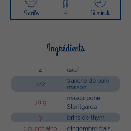
Facile
4
18 minuti
Ingrédients
4
œuf
tranche de pain
1/2
maison
mascarpone
70 g
Sterilgarda
3
brins de thym
1 cucchiaino
gingembre frais