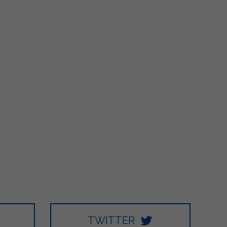
5
66
6
1K
48
27
TWITTER