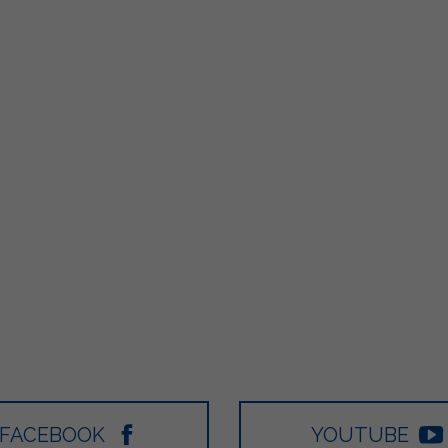
499
13
6
80
FACEBOOK
YOUTUBE