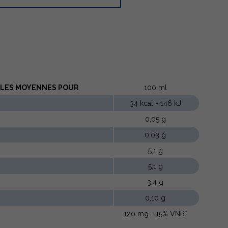
LLES MOYENNES POUR
100 ml
34 kcal - 146 kJ
0,05 g
0,03 g
5,1 g
5,1 g
3,4 g
0,10 g
120 mg - 15% VNR*