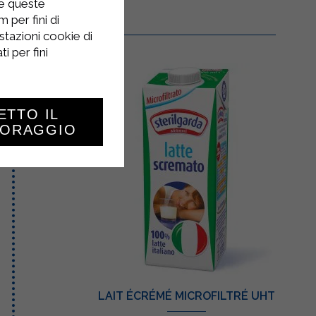
re queste
 per fini di
stazioni cookie di
i per fini
ETTO IL
TORAGGIO
LAIT ÉCRÉMÉ MICROFILTRÉ UHT