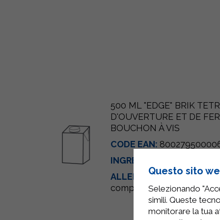
500 ML "EDGE" BRIK TET
D'OUVERTURE ET DE FE
BOUCHON À VIS
CODE EAN:
80027950000
INGRÉDIENTS:
Lait
Questo sito web
ALLERGÈNES:
Lait et prod
compris le lactose)
Selezionando "Accet
simili. Queste tecno
monitorare la tua at