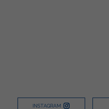
317
12
1
502
1
2
INSTAGRAM