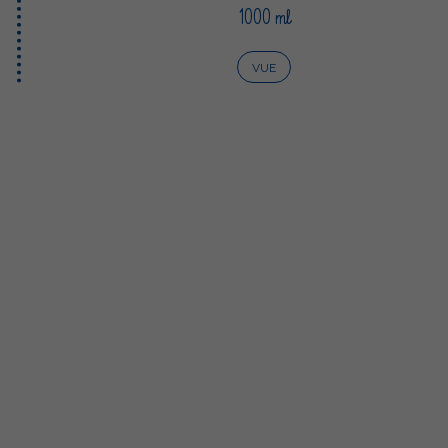
1000 ml
VUE
lgarda Alimenti
Sterilgarda Alimenti