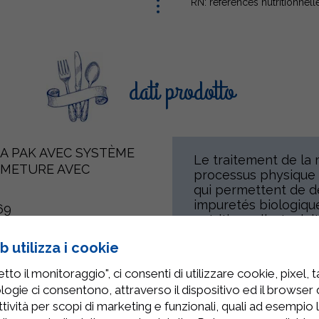
* RN: références nutritionnell
dati prodotto
RA PAK AVEC SYSTÈME
Le traitement de la 
RMETURE AVEC
processus physique 
qui permettent de dé
impuretés biologique
69
nutritionnelle. Le la
en exalter le goût n
 utilizza i cookie
nutritionnelle. Lait 
uits à base de lait (y
sous réserve de leur
to il monitoraggio", ci consenti di utilizzare cookie, pixel, 
logie ci consentono, attraverso il dispositivo ed il browser da
tività per scopi di marketing e funzionali, quali ad esempio 