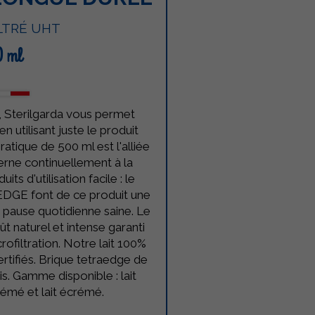
LTRÉ UHT
0 ml
 Sterilgarda vous permet
en utilisant juste le produit
ratique de 500 ml est l'alliée
erne continuellement à la
ts d'utilisation facile : le
 EDGE font de ce produit une
e pause quotidienne saine. Le
t naturel et intense garanti
ofiltration. Notre lait 100%
certifiés. Brique tetraedge de
s. Gamme disponible : lait
crémé et lait écrémé.