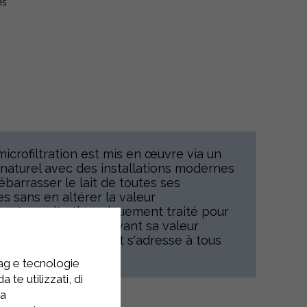
es
microfiltration est mis en œuvre via un
naturel avec des installations modernes
barrasser le lait de toutes ses
s sans en altérer la valeur
it est ensuite thermiquement traité pour
aturel tout en préservant sa valeur
100% italien. Le produit s'adresse à tous
 état de santé.
tag e tecnologie
 te utilizzati, di
la