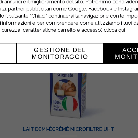
di annunci e il miglioramento del sito. Potremmo condivide
Produits Connexes
rzi: partner pubblicitari come Google, Facebook e Instagram
o il pulsante "Chiudi" continuerai la navigazione con le impo
ri informazioni e per comprendere come utilizziamo i tuoi dat
 sicurezza, caratteristiche carrello e accesso)
clicca qui
GESTIONE DEL
ACC
MONITORAGGIO
MONI
LAIT DEMI-ÉCRÉMÉ MICROFILTRÉ UHT