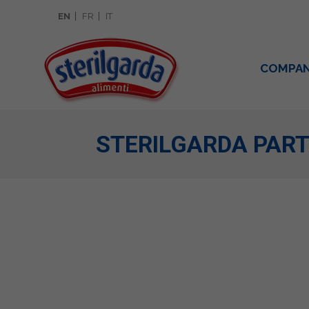
EN
FR
IT
COMPA
STERILGARDA PARTI