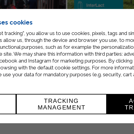
ses cookies
t tracking", you allow us to use cookies, pixels, tags and si
l’un des rendez-vous les plus importants pour le
secteur ag
 allow us, through the device and browser you use, to moni
nement se déroulera au parc des expositions de
Barcelon
functional purposes, such as for example the personalizatio
ls et les opérateurs de la filière alimentaire.
site. We may share this information with third parties: adve
cebook and Instagram for marketing purposes. By clicking 
ue un moment stratégique pour
renforcer sa présence sur
rowsing with the default cookie settings. For more informat
abilité qui caractérisent les produits Sterilgarda.
use your data for mandatory purposes (e.g. security, cart 
opper de nouvelles relations commerciales
et d’échan
distribution agroalimentaire, l’hôtellerie et la restauration 
merciales.
TRACKING
A
e Sterilgarda au
stand 30, pavillon 3
.
MANAGEMENT
TR