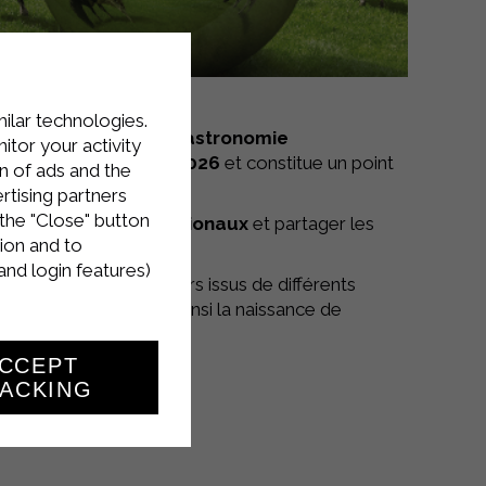
milar technologies.
roalimentaire et la gastronomie
tor your activity
e du 23 au 26 mars 2026
et constitue un point
n of ads and the
rtising partners
the "Close" button
 les marchés internationaux
et partager les
ion and to
and login features)
ger avec des opérateurs issus de différents
collective, favorisant ainsi la naissance de
CCEPT
ACKING