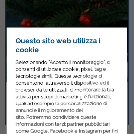
Questo sito web utilizza i
cookie
Selezionando "Accetto il monitoraggio", ci
consenti di utilizzare cookie, pixel, tag e
tecnologie simili. Queste tecnologie ci
consentono, attraverso il dispositivo ed il
browser da te utilizzati, di monitorare la tua
LASAGNE ALLA BOLOGNESE
attività per scopi di marketing e funzionali,
quali ad esempio la personalizzazione di
annunci e il miglioramento del
Media
8
240 Minuti
RICETTA
sito. Potremmo condividere queste
informazioni con terzi: partner pubblicitari
come Google, Facebook e Instagram per fini