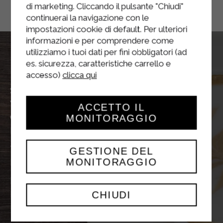
di marketing. Cliccando il pulsante "Chiudi"
continuerai la navigazione con le
impostazioni cookie di default. Per ulteriori
informazioni e per comprendere come
utilizziamo i tuoi dati per fini obbligatori (ad
La nostra
Sede
es. sicurezza, caratteristiche carrello e
accesso)
clicca qui
Sterilgarda Alimenti Spa
Via Medole, 52 46043
ACCETTO IL
Castiglione delle Stiviere (MN)
MONITORAGGIO
Italia
Tel
+39 0376 6741
GESTIONE DEL
MONITORAGGIO
Fax
+39 0376 631587
info@sterilgarda.it
CHIUDI
P.iva 01515590204