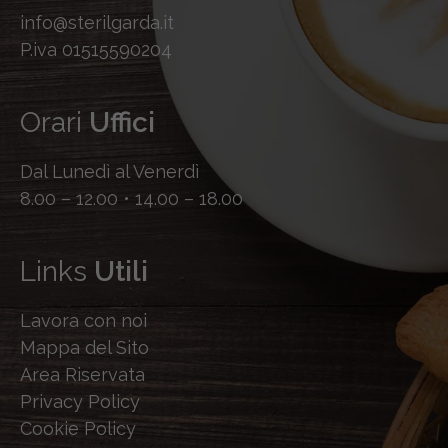
info@sterilgarda.it
P.iva 01515590204
Orari
Uffici
Dal Lunedì al Venerdì
8.00 – 12.00 • 14.00 – 18.00
Links
Utili
Lavora con noi
Mappa del Sito
Area Riservata
Privacy Policy
Cookie Policy