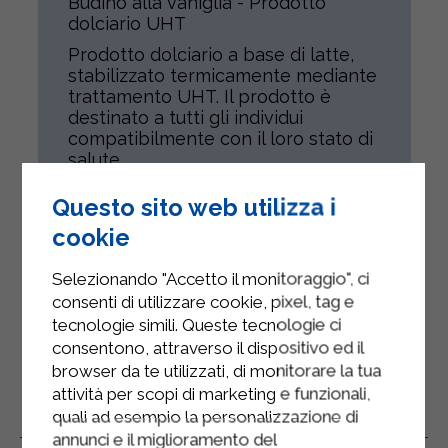
Budino alla vaniglia - Prodotto
dolciario UHT
Prodotto dolciario a base di latte,
stabilizzato termicamente mediante
trattamento UHT. Il prodotto è
destinato a tutti gli individui
compatibilmente con il loro stato di
salute.
Per una migliore presentazione
Questo sito web utilizza i
capovolgere il vasetto su un piattino
praticando un foro sul fondo.
cookie
Senza Glutine
Selezionando "Accetto il monitoraggio", ci
Senza conservanti né coloranti
consenti di utilizzare cookie, pixel, tag e
tecnologie simili. Queste tecnologie ci
consentono, attraverso il dispositivo ed il
browser da te utilizzati, di monitorare la tua
attività per scopi di marketing e funzionali,
quali ad esempio la personalizzazione di
Prodotti Correlati
annunci e il miglioramento del