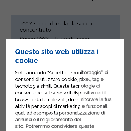
100% succo di mela da succo
concentrato
Succo 100% a base di succo
concentrato sottoposto a
Questo sito web utilizza i
trattamento termico UHT e
confezionato in condizioni asettiche.
cookie
Il prodotto è destinato a tutti gli
individui compatibilmente con il loro
Selezionando "Accetto il monitoraggio", ci
stato di salute.
consenti di utilizzare cookie, pixel, tag e
tecnologie simili. Queste tecnologie ci
consentono, attraverso il dispositivo ed il
browser da te utilizzati, di monitorare la tua
attività per scopi di marketing e funzionali,
quali ad esempio la personalizzazione di
Prodotti Correlati
annunci e il miglioramento del
sito. Potremmo condividere queste