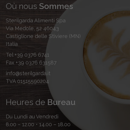
Où nous
Sommes
Sterilgarda Alimenti Spa
Via Medole, 52 46043
Castiglione delle Stiviere (MN)
Italia
Tel
+39 0376 6741
Fax
+39 0376 631587
info@sterilgarda.it
TVA 01515590204
Heures de
Bureau
Du Lundi au Vendredi
8.00 – 12.00 • 14.00 – 18.00