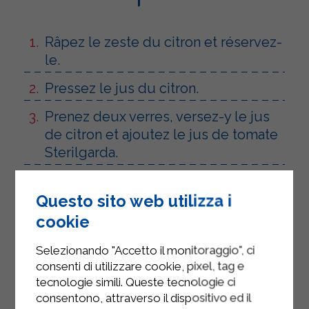
Râpez le zeste du citron et réservez-
le.
Pressez le jus du citron.
Prenez deux verres, versez-y le jus
de citron et ajoutez le jus de tomate
Sterilgarda.
Assaisonnez avec de la sauce
Worcestershire et du Tabasco.
Questo sito web utilizza i
cookie
Assaisonnez avec du sel et du
poivre.
Selezionando "Accetto il monitoraggio", ci
consenti di utilizzare cookie, pixel, tag e
Ajouter de la glace et remuer.
tecnologie simili. Queste tecnologie ci
consentono, attraverso il dispositivo ed il
Garnir de céleri.