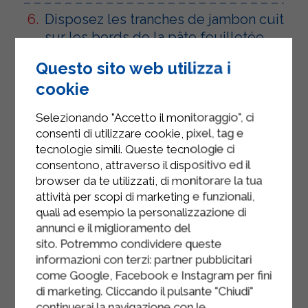
Disposez les tranches de jambon cuit
sur les bords de la pâte feuilletée.
Étalez une couche de courgettes,
Questo sito web utilizza i
puis une autre couche de pâte
cookie
feuilletée, et enfin une couche de
Selezionando "Accetto il monitoraggio", ci
carottes, puis une autre couche de
consenti di utilizzare cookie, pixel, tag e
pâte feuilletée. Continuez ainsi
tecnologie simili. Queste tecnologie ci
jusqu'à atteindre le centre de la tarte.
consentono, attraverso il dispositivo ed il
browser da te utilizzati, di monitorare la tua
Enfin, badigeonnez de jaune d'œuf.
attività per scopi di marketing e funzionali,
Mettez le four en marche en mode
quali ad esempio la personalizzazione di
statique à 200 degrés.
annunci e il miglioramento del
sito. Potremmo condividere queste
Faire cuire jusqu'à ce que ce soit
informazioni con terzi: partner pubblicitari
doré.
come Google, Facebook e Instagram per fini
di marketing. Cliccando il pulsante "Chiudi"
Servez la tarte salée chaude et
continuerai la navigazione con le