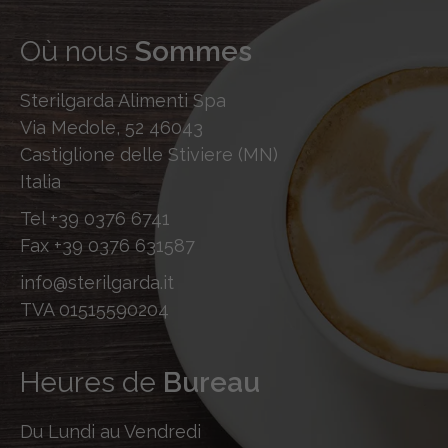
Où nous
Sommes
Sterilgarda Alimenti Spa
Via Medole, 52 46043
Castiglione delle Stiviere (MN)
Italia
Tel
+39 0376 6741
Fax
+39 0376 631587
info@sterilgarda.it
TVA 01515590204
Heures de
Bureau
Du Lundi au Vendredi