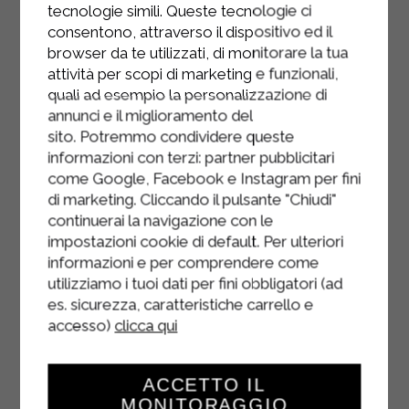
tecnologie simili. Queste tecnologie ci
haché.
consentono, attraverso il dispositivo ed il
browser da te utilizzati, di monitorare la tua
Ajoutez le reste de la sauce
attività per scopi di marketing e funzionali,
béchamel et terminez avec le reste
quali ad esempio la personalizzazione di
du riz.
annunci e il miglioramento del
sito. Potremmo condividere queste
Nivelez le riz avec le dos d'une
informazioni con terzi: partner pubblicitari
cuillère afin de ne laisser aucun trou,
come Google, Facebook e Instagram per fini
puis recouvrez-le de chapelure.
di marketing. Cliccando il pulsante "Chiudi"
continuerai la navigazione con le
Faites cuire votre timbale de riz à
impostazioni cookie di default. Per ulteriori
200° pendant environ 20 à 30
informazioni e per comprendere come
minutes, jusqu'à ce qu'une croûte se
utilizziamo i tuoi dati per fini obbligatori (ad
soit formée à la surface.
es. sicurezza, caratteristiche carrello e
accesso)
clicca qui
À ce moment-là, retirez la timbale du
four et, à l'aide de la pointe d'un
couteau, détachez le bouillon de la
ACCETTO IL
MONITORAGGIO
casserole.