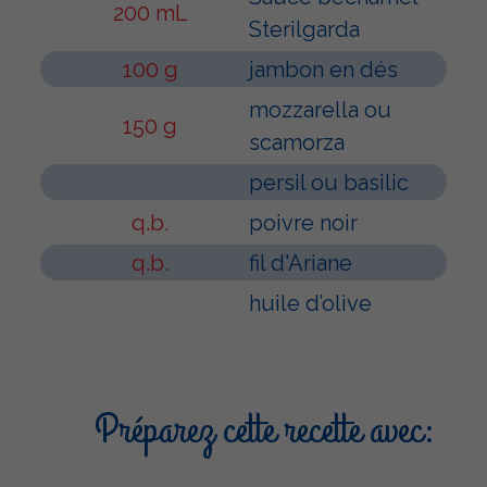
200 mL
Sterilgarda
100 g
jambon en dés
mozzarella ou
150 g
scamorza
persil ou basilic
q.b.
poivre noir
q.b.
fil d'Ariane
huile d’olive
Préparez cette recette avec: