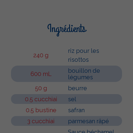
Ingrédients
riz pour les
240 g
risottos
bouillon de
600 mL
légumes
50 g
beurre
0.5 cucchiai
sel
0.5 bustine
safran
3 cucchiai
parmesan râpé
Sauce béchamel