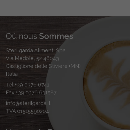
Où nous
Sommes
Sterilgarda Alimenti Spa
Via Medole, 52 46043
Castiglione delle Stiviere (MN)
Italia
Tel
+39 0376 6741
Fax
+39 0376 631587
info@sterilgarda.it
TVA 01515590204