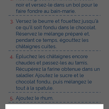
noir et versez-le dans un bol pour le
faire fondre au bain-marie.
Versez le beurre et fouettez jusqu'à
ce qu'il soit fondu dans le chocolat.
Réservez le mélange préparé et,
pendant ce temps, égouttez les
châtaignes cuites.
Épluchez les châtaignes encore
chaudes et passez-les au tamis.
Récupérez la farine obtenue dans un
saladier. Ajoutez le sucre et le
chocolat fondu, puis mélangez le
tout à la spatule.
Ajoutez le rhum.
Mettez le mélange dans une poche à