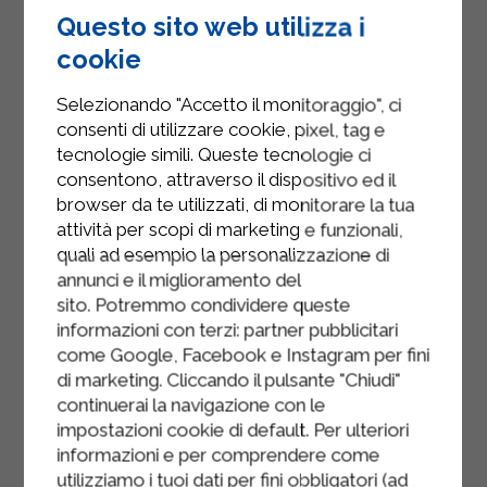
douille et versez la crème dans les
Questo sito web utilizza i
verres.
cookie
Laisser reposer au réfrigérateur
Selezionando "Accetto il monitoraggio", ci
pendant au moins 1 heure pour que
consenti di utilizzare cookie, pixel, tag e
la préparation prenne consistance.
tecnologie simili. Queste tecnologie ci
consentono, attraverso il dispositivo ed il
Fouettez la crème avec le sucre
browser da te utilizzati, di monitorare la tua
glace et, à l'aide d'une poche à
attività per scopi di marketing e funzionali,
douille munie d'une douille en
quali ad esempio la personalizzazione di
annunci e il miglioramento del
forme d'étoile, remplissez chaque
sito. Potremmo condividere queste
verre d'une quenelle de crème.
informazioni con terzi: partner pubblicitari
Râpez le chocolat noir et décorez les
come Google, Facebook e Instagram per fini
di marketing. Cliccando il pulsante "Chiudi"
verres avec les copeaux obtenus.
continuerai la navigazione con le
impostazioni cookie di default. Per ulteriori
informazioni e per comprendere come
utilizziamo i tuoi dati per fini obbligatori (ad