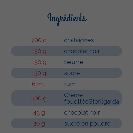
Ingrédients
700 g
châtaignes
150 g
chocolat noir
150 g
beurre
130 g
sucre
6 mL
rum
Crème
300 g
fouettéeSterilgarda
45 g
chocolat noir
20 g
sucre en poudre