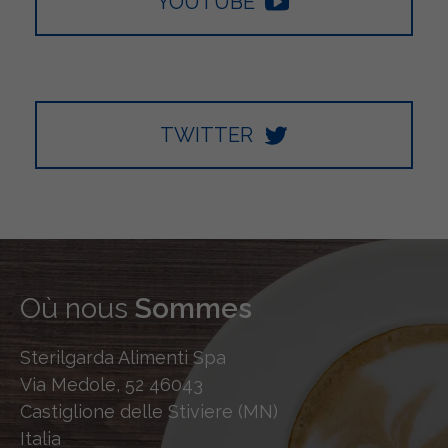
YOUTUBE
TWITTER
Où nous
Sommes
Sterilgarda Alimenti Spa
Via Medole, 52 46043
Castiglione delle Stiviere (MN)
Italia