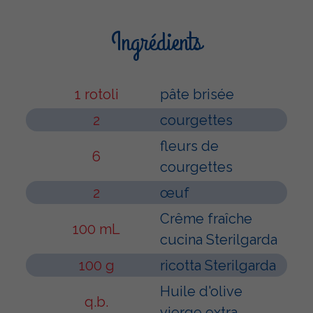
Ingrédients
1 rotoli
pâte brisée
2
courgettes
fleurs de
6
courgettes
2
œuf
Crême fraîche
100 mL
cucina Sterilgarda
100 g
ricotta Sterilgarda
Huile d'olive
q.b.
vierge extra