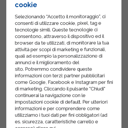
hachées, assaisonnez d'huile, de sel
cookie
et de poivre.
Selezionando "Accetto il monitoraggio", ci
Prenez le plat à four contenant la
consenti di utilizzare cookie, pixel, tag e
pâte brisée et remplissez-le avec le
tecnologie simili. Queste tecnologie ci
consentono, attraverso il dispositivo ed il
mélange.
browser da te utilizzati, di monitorare la tua
Décorez la surface avec les fleurs de
attività per scopi di marketing e funzionali,
quali ad esempio la personalizzazione di
courgette ouvertes et un filet d'huile
annunci e il miglioramento del
; faites cuire au four préchauffé à 180
sito. Potremmo condividere queste
°C (350 °F) pendant environ 35 à 40
informazioni con terzi: partner pubblicitari
minutes.
come Google, Facebook e Instagram per fini
di marketing. Cliccando il pulsante "Chiudi"
continuerai la navigazione con le
impostazioni cookie di default. Per ulteriori
informazioni e per comprendere come
utilizziamo i tuoi dati per fini obbligatori (ad
es. sicurezza, caratteristiche carrello e