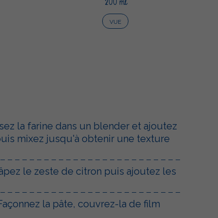
200 ml
VUE
sez la farine dans un blender et ajoutez
uis mixez jusqu'à obtenir une texture
âpez le zeste de citron puis ajoutez les
Façonnez la pâte, couvrez-la de film