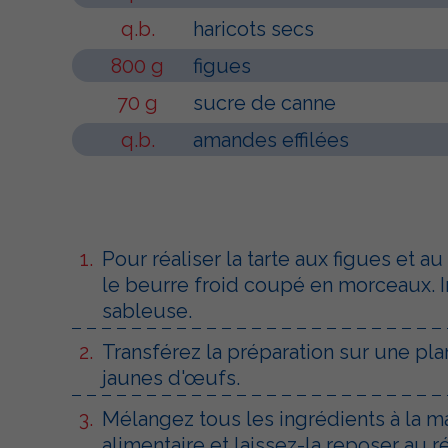
q.b.
haricots secs
800 g
figues
70 g
sucre de canne
q.b.
amandes effilées
Pour réaliser la tarte aux figues et 
le beurre froid coupé en morceaux. I
sableuse.
Transférez la préparation sur une pla
jaunes d'œufs.
Mélangez tous les ingrédients à la m
alimentaire et laissez-la reposer au