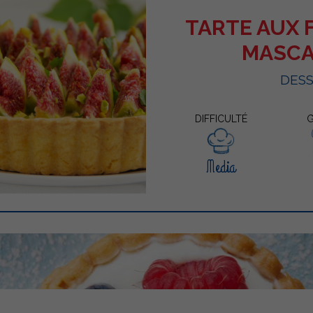
TARTE AUX 
MASC
DES
DIFFICULTÉ
G
Media