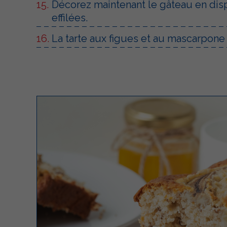
Décorez maintenant le gâteau en disp
effilées.
La tarte aux figues et au mascarpone 