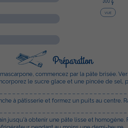
500 g
VUE
Préparation
au mascarpone, commencez par la pâte brisée. Ver
ncorporez le sucre glace et une pincée de sel, p
nche à pâtisserie et formez un puits au centre. R
ain jusqu'à obtenir une pâte lisse et homogène. 
 réfrigérateur pendant au moins une demi-heure.