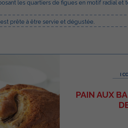
osant les quartiers de figues en motif radial e
est prête à être servie et dégustée.
PAIN AUX BA
D