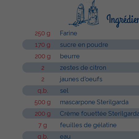
Ingrédie
250 g
Farine
170 g
sucre en poudre
200 g
beurre
2
zestes de citron
2
jaunes d'oeufs
q.b.
sel
500 g
mascarpone Sterilgarda
200 g
Crème fouettée Sterilgard
7 g
feuilles de gélatine
q.b.
eau