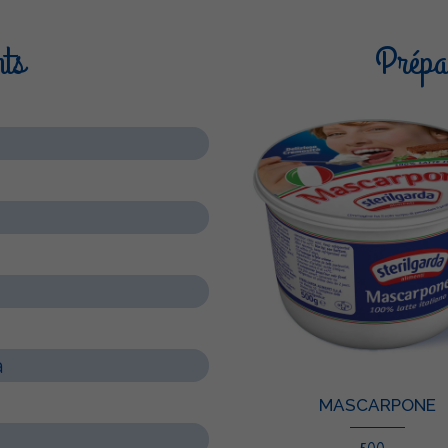
nts
Prépar
a
MASCARPONE