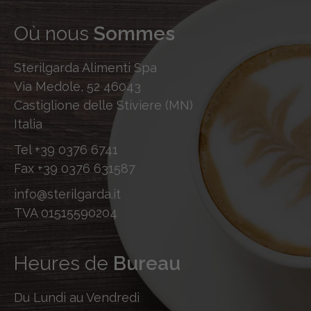
Où nous
Sommes
Sterilgarda Alimenti Spa
Via Medole, 52 46043
Castiglione delle Stiviere (MN)
Italia
Tel
+39 0376 6741
Fax
+39 0376 631587
info@sterilgarda.it
TVA 01515590204
Heures de
Bureau
Du Lundi au Vendredi