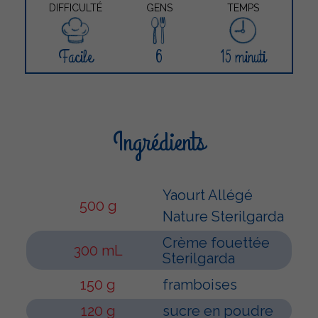
DIFFICULTÉ
GENS
TEMPS
Facile
6
15 minuti
Ingrédients
Yaourt Allégé
500 g
Nature Sterilgarda
Crème fouettée
300 mL
Sterilgarda
150 g
framboises
120 g
sucre en poudre