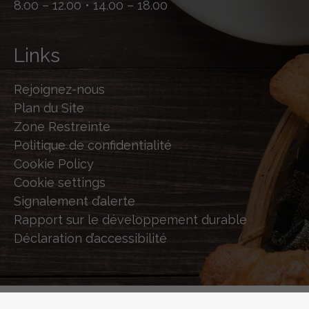
8.00 – 12.00 • 14.00 – 18.00
Links
Rejoignez-nous
Plan du Site
Zone Restreinte
Politique de confidentialité
Cookie Policy
Cookie settings
Signalement d’alerte
Rapport sur le développement durable
Déclaration d’accessibilité
© 2026 STERILGARDA - POWERED BY
SHOCK-WAVE.IT