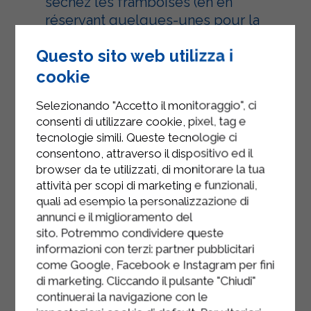
séchez les framboises (en en
réservant quelques-unes pour la
décoration) et passez-les au tamis,
Questo sito web utilizza i
en laissant la pulpe tomber dans le
moule sur la crème de yaourt
cookie
solidifiée.
Selezionando "Accetto il monitoraggio", ci
Prenez le dos d'une cuillère et
consenti di utilizzare cookie, pixel, tag e
tecnologie simili. Queste tecnologie ci
étalez-le bien, en créant une couche
consentono, attraverso il dispositivo ed il
uniforme.
browser da te utilizzati, di monitorare la tua
Recouvrir de film alimentaire et
attività per scopi di marketing e funzionali,
quali ad esempio la personalizzazione di
laisser au congélateur pendant 4
annunci e il miglioramento del
heures.
sito. Potremmo condividere queste
Sortez le semifreddo du four et
informazioni con terzi: partner pubblicitari
come Google, Facebook e Instagram per fini
coupez-le en tranches. Garnissez de
di marketing. Cliccando il pulsante "Chiudi"
fruits entiers ou mixés et de
continuerai la navigazione con le
quelques feuilles de menthe, si