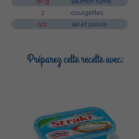
80 g
saumon fumé
2
courgettes
q.b.
sel et poivre
Préparez cette recette avec: