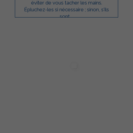
éviter de vous tacher les mains.
Épluchez-les si nécessaire ; sinon, s'ils
sont ...
ilgarda Alimenti
Sterilgarda Alimenti
76
0
0
480
12
5