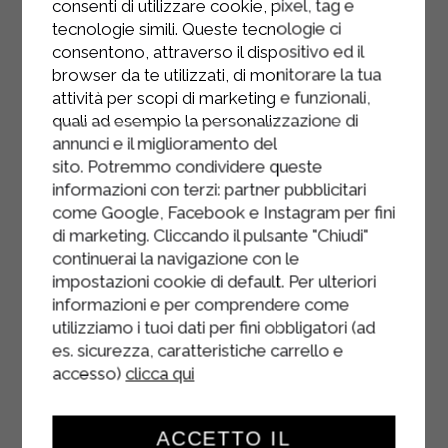
consenti di utilizzare cookie, pixel, tag e
tecnologie simili. Queste tecnologie ci
Ajoutez le saumon fumé.
consentono, attraverso il dispositivo ed il
Roulez l'omelette aux courgettes et
browser da te utilizzati, di monitorare la tua
coupez les rouleaux en épaisses
attività per scopi di marketing e funzionali,
quali ad esempio la personalizzazione di
lamelles.
annunci e il miglioramento del
sito. Potremmo condividere queste
informazioni con terzi: partner pubblicitari
come Google, Facebook e Instagram per fini
di marketing. Cliccando il pulsante "Chiudi"
continuerai la navigazione con le
impostazioni cookie di default. Per ulteriori
informazioni e per comprendere come
utilizziamo i tuoi dati per fini obbligatori (ad
es. sicurezza, caratteristiche carrello e
accesso)
clicca qui
ACCETTO IL