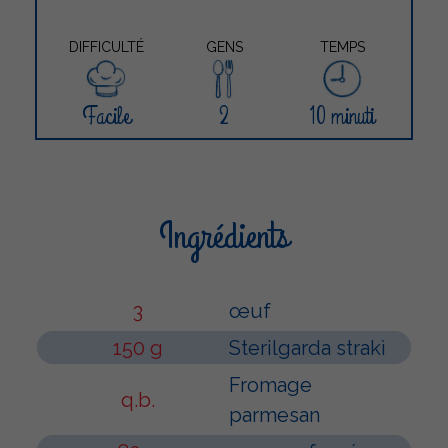
DIFFICULTÉ
GENS
TEMPS
Facile
2
10 minuti
Ingrédients
3
œuf
150 g
Sterilgarda strakì
Fromage
q.b.
parmesan