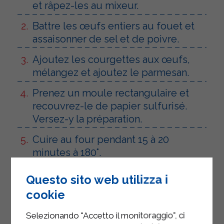
et râpez-les au mixeur.
Battre les œufs entiers au fouet et
assaisonner de sel et de poivre.
Ajoutez les courgettes aux œufs,
mélangez et ajoutez le parmesan.
Prenez un moule rectangulaire et
recouvrez-le de papier sulfurisé.
Versez-y la préparation.
Cuire au four pendant 15 à 20
minutes à 180°.
Retirez l'omelette du papier
Questo sito web utilizza i
sulfurisé.
cookie
Laisser refroidir et recouvrir de Strakì
Selezionando "Accetto il monitoraggio", ci
Sterilgarda.