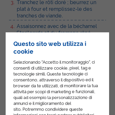
Tranchez le rôti doré ; beurrez un
plat à four et remplissez-le des
tranches de viande.
Assaisonnez avec de la béchamel
Sterilgarda et du fromage râpé.
Questo sito web utilizza i
Enfournez pendant environ dix
minutes et servez.
cookie
Selezionando "Accetto il monitoraggio", ci
consenti di utilizzare cookie, pixel, tag e
tecnologie simili. Queste tecnologie ci
consentono, attraverso il dispositivo ed il
browser da te utilizzati, di monitorare la tua
attività per scopi di marketing e funzionali,
quali ad esempio la personalizzazione di
annunci e il miglioramento del
sito. Potremmo condividere queste