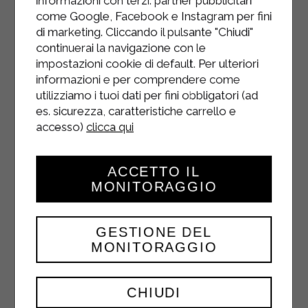
informazioni con terzi: partner pubblicitari
come Google, Facebook e Instagram per fini
di marketing. Cliccando il pulsante "Chiudi"
continuerai la navigazione con le
impostazioni cookie di default. Per ulteriori
informazioni e per comprendere come
utilizziamo i tuoi dati per fini obbligatori (ad
es. sicurezza, caratteristiche carrello e
accesso)
clicca qui
ACCETTO IL
MONITORAGGIO
COMPOTE DE
MORUE
GESTIONE DEL
MONITORAGGIO
PLATS DE RÉSISTANCE
CHIUDI
Vérifiez soigneusement la chair du