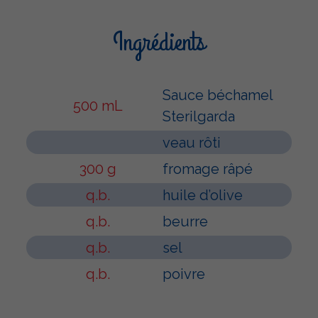
Ingrédients
Sauce béchamel
500 mL
Sterilgarda
veau rôti
300 g
fromage râpé
q.b.
huile d’olive
q.b.
beurre
q.b.
sel
q.b.
poivre