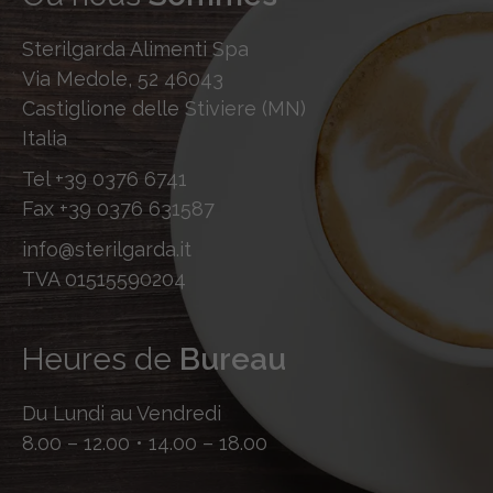
Sterilgarda Alimenti Spa
Via Medole, 52 46043
Castiglione delle Stiviere (MN)
Italia
Tel
+39 0376 6741
Fax
+39 0376 631587
info@sterilgarda.it
TVA 01515590204
Heures de
Bureau
Du Lundi au Vendredi
8.00 – 12.00 • 14.00 – 18.00