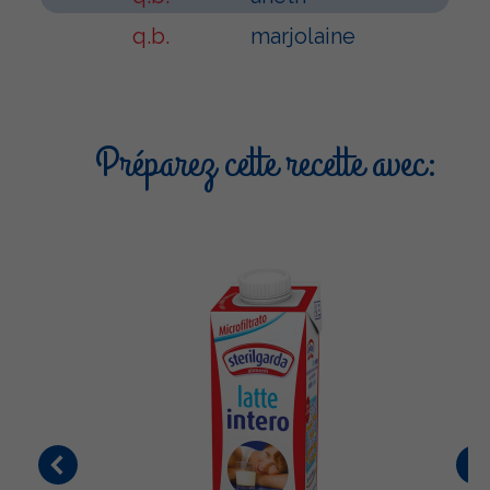
q.b.
marjolaine
Préparez cette recette avec: