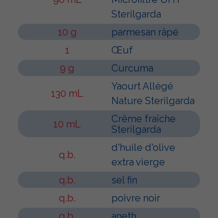
Sterilgarda
10 g
parmesan râpé
1
Œuf
9 g
Curcuma
Yaourt Allégé
130 mL
Nature Sterilgarda
Crême fraîche
10 mL
Sterilgarda
d'huile d'olive
q.b.
extra vierge
q.b.
sel fin
q.b.
poivre noir
q.b.
aneth