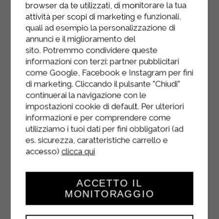
browser da te utilizzati, di monitorare la tua
calamars cuits et hachés, l'oignon
attività per scopi di marketing e funzionali,
nouveau, le parmesan râpé, le
quali ad esempio la personalizzazione di
curcuma, le sel, le poivre et l'œuf
annunci e il miglioramento del
entier.
sito. Potremmo condividere queste
informazioni con terzi: partner pubblicitari
Bien mélanger le tout et, une fois
come Google, Facebook e Instagram per fini
tous les ingrédients combinés,
di marketing. Cliccando il pulsante "Chiudi"
continuerai la navigazione con le
transférer le mélange obtenu dans
impostazioni cookie di default. Per ulteriori
une poche à douille jetable.
informazioni e per comprendere come
Préchauffez le four à 180°C en mode
utilizziamo i tuoi dati per fini obbligatori (ad
es. sicurezza, caratteristiche carrello e
statique, puis graissez le fond d'un
accesso)
clicca qui
petit plat à four (il doit pouvoir
contenir 4 calamars farcis).
ACCETTO IL
Farcissez les calamars jusqu'au bord
MONITORAGGIO
et placez-les côte à côte dans la
poêle.