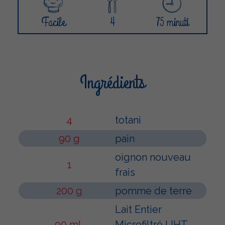
Facile
4
75 minuti
Ingrédients
4
totani
90 g
pain
oignon nouveau
1
frais
200 g
pomme de terre
Lait Entier
90 mL
Microfiltré UHT