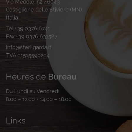
Via Medole, 52 46043
Castiglione delle Stiviere (MN)
Italia
Tel
+39 0376 6741
Fax
+39 0376 631587
info@sterilgarda.it
TVA 01515590204
Heures de
Bureau
Du Lundi au Vendredi
8.00 – 12.00 • 14.00 – 18.00
Links