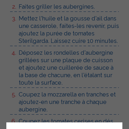
Faites griller les aubergines.
Mettez l'huile et la gousse d'ail dans
une casserole, faites-les revenir, puis
ajoutez la purée de tomates
Sterilgarda. Laissez cuire 10 minutes.
Déposez les rondelles d'aubergine
grillées sur une plaque de cuisson
et ajoutez une cuillerée de sauce à
la base de chacune, en l'étalant sur
toute la surface.
Coupez la mozzarella en tranches et
ajoutez-en une tranche à chaque
aubergine.
Coupez les tomates cerises en dés
et ajoutez-les aux disques.