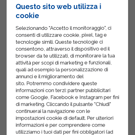
Questo sito web utilizza i
Ajoutez du sel, de l'origan et du
cookie
parmesan râpé selon votre goût et
faites cuire au four préchauffé à
Selezionando "Accetto il monitoraggio", ci
consenti di utilizzare cookie, pixel, tag e
160°C (320°F) pendant environ 10
tecnologie simili. Queste tecnologie ci
minutes.
consentono, attraverso il dispositivo ed il
Une fois la mozzarella fondue,
browser da te utilizzati, di monitorare la tua
attività per scopi di marketing e funzionali,
retirez du four et laissez refroidir.
quali ad esempio la personalizzazione di
Servir avec des feuilles de basilic
annunci e il miglioramento del
frais.
sito. Potremmo condividere queste
informazioni con terzi: partner pubblicitari
À déguster chaud ou froid, selon
come Google, Facebook e Instagram per fini
votre préférence.
di marketing. Cliccando il pulsante "Chiudi"
continuerai la navigazione con le
impostazioni cookie di default. Per ulteriori
informazioni e per comprendere come
utilizziamo i tuoi dati per fini obbligatori (ad