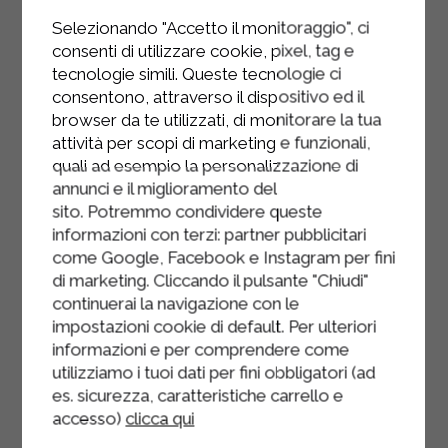
Selezionando "Accetto il monitoraggio", ci
Sortir du four, attendre une dizaine
consenti di utilizzare cookie, pixel, tag e
de minutes et démouler les paniers
tecnologie simili. Queste tecnologie ci
au fromage.
consentono, attraverso il dispositivo ed il
browser da te utilizzati, di monitorare la tua
Servir encore légèrement tièdes,
attività per scopi di marketing e funzionali,
éventuellement accompagnés d’une
quali ad esempio la personalizzazione di
salade composée.
annunci e il miglioramento del
sito. Potremmo condividere queste
informazioni con terzi: partner pubblicitari
come Google, Facebook e Instagram per fini
di marketing. Cliccando il pulsante "Chiudi"
continuerai la navigazione con le
impostazioni cookie di default. Per ulteriori
informazioni e per comprendere come
utilizziamo i tuoi dati per fini obbligatori (ad
es. sicurezza, caratteristiche carrello e
accesso)
clicca qui