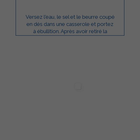
Versez l'eau, le sel et le beurre coupé
en dés dans une casserole et portez
à ébullition. Après avoir retiré la
casserole du feu, versez-y la farine ...
ilgarda Alimenti
Sterilgarda Alimenti