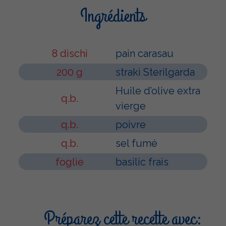
Ingrédients
8 dischi
pain carasau
200 g
strakì Sterilgarda
Huile d’olive extra
q.b.
vierge
q.b.
poivre
q.b.
sel fumé
foglie
basilic frais
Préparez cette recette avec: