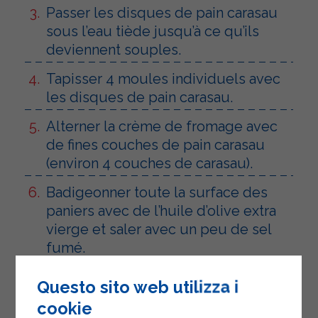
Passer les disques de pain carasau
sous l’eau tiède jusqu’à ce qu’ils
deviennent souples.
Tapisser 4 moules individuels avec
les disques de pain carasau.
Alterner la crème de fromage avec
de fines couches de pain carasau
(environ 4 couches de carasau).
Badigeonner toute la surface des
paniers avec de l’huile d’olive extra
vierge et saler avec un peu de sel
fumé.
Enfourner et cuire pendant
Questo sito web utilizza i
maximum 12 minutes en veillant à ce
cookie
qu’ils ne dorent pas trop.