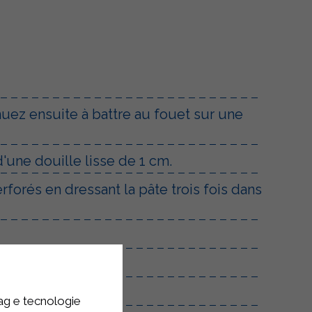
nuez ensuite à battre au fouet sur une
'une douille lisse de 1 cm.
forés en dressant la pâte trois fois dans
ur électrique.
tag e tecnologie