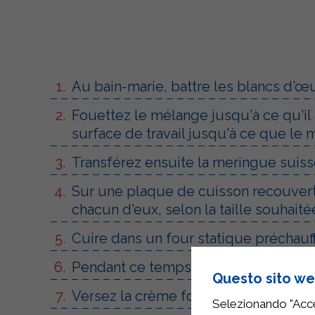
Au bain-marie, battre les blancs d'œu
Fouettez le mélange jusqu'à ce qu'il
surface de travail jusqu'à ce que le 
Transférez ensuite la meringue suiss
Sur une plaque de cuisson recouverte
chacun d'eux, selon la taille souhaité
Cuire dans un four statique préchauff
Pendant ce temps, mixez environ 120 
Questo sito web
Versez la crème fouettée Sterilgarda 
Selezionando "Accet