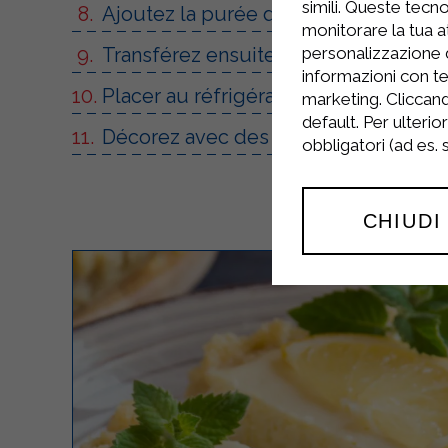
simili. Queste tecno
Ajoutez la purée de baies au mélange
monitorare la tua at
Transférez ensuite la préparation da
personalizzazione 
informazioni con te
Placer au réfrigérateur et laisser re
marketing. Cliccand
default. Per ulterio
Décorez avec des baies selon vos en
obbligatori (ad es.
CHIUDI