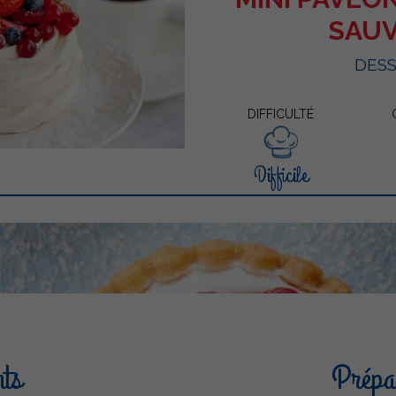
SAU
DES
DIFFICULTÉ
Difficile
nts
Prépar