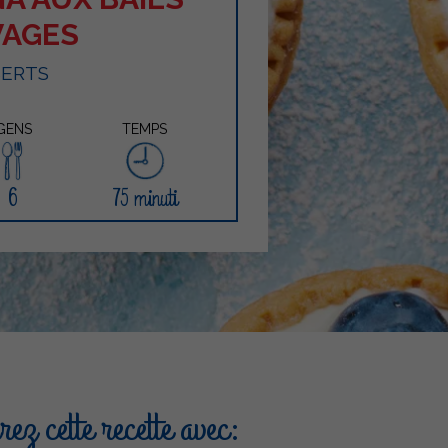
VAGES
SERTS
GENS
TEMPS
6
75 minuti
ez cette recette avec: