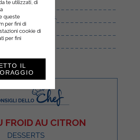
 te utilizzati, di
la
 de meringue froids.
re queste
 per fini di
stazioni cookie di
i per fini
ETTO IL
TORAGGIO
 FROID AU CITRON
DESSERTS