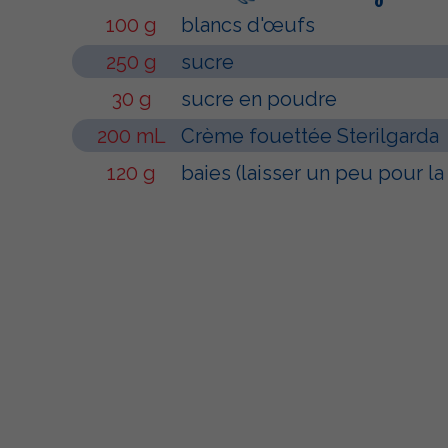
100 g
blancs d'œufs
250 g
sucre
30 g
sucre en poudre
200 mL
Crème fouettée Sterilgarda
120 g
baies (laisser un peu pour la