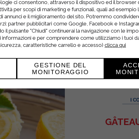
logie ci consentono, attraverso il dispositivo ed il browser da
 bien fouetté et continuez de fouetter.
tività per scopi di marketing e funzionali, quali ad esempio 
ns une poche à douille et remplissez les paniers
di annunci e il miglioramento del sito. Potremmo condivide
rzi: partner pubblicitari come Google, Facebook e Instagram
poser pendant environ une heure.
o il pulsante "Chiudi" continuerai la navigazione con le impo
ri informazioni e per comprendere come utilizziamo i tuoi dat
vies.
 sicurezza, caratteristiche carrello e accesso)
clicca qui
GESTIONE DEL
ACC
MONITORAGGIO
MONI
GÂTEAU