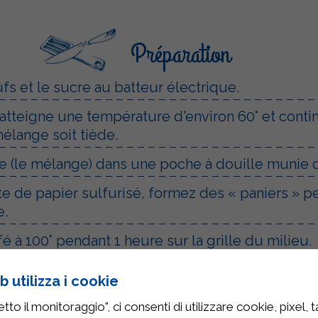
Préparation
fs et le sucre au batteur électrique.
 atteigne une température d'environ 60° et conti
mélange soit tiède.
e (le mélange) dans une poche à douille munie d
 de papier sulfurisé, formez des « paniers » per
e.
é à 100° pendant 1 heure sur la grille du milieu.
g de baies jusqu'à obtenir une purée.
 utilizza i cookie
et le sucre glace dans un bol. Fouettez au batte
to il monitoraggio", ci consenti di utilizzare cookie, pixel, 