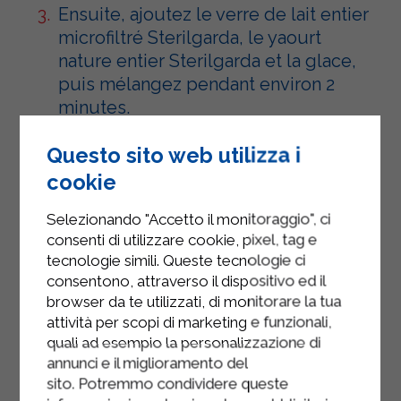
Ensuite, ajoutez le verre de lait entier
microfiltré Sterilgarda, le yaourt
nature entier Sterilgarda et la glace,
puis mélangez pendant environ 2
minutes.
Versez le mélange dans un verre.
Questo sito web utilizza i
cookie
Enfin, ajoutez le miel.
Selezionando "Accetto il monitoraggio", ci
consenti di utilizzare cookie, pixel, tag e
tecnologie simili. Queste tecnologie ci
consentono, attraverso il dispositivo ed il
browser da te utilizzati, di monitorare la tua
attività per scopi di marketing e funzionali,
quali ad esempio la personalizzazione di
annunci e il miglioramento del
sito. Potremmo condividere queste