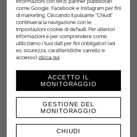
informazioni con terzi: partner pubblicitari
come Google, Facebook e Instagram per fini
di marketing. Cliccando il pulsante "Chiudi"
continuerai la navigazione con le
impostazioni cookie di default. Per ulteriori
informazioni e per comprendere come
utilizziamo i tuoi dati per fini obbligatori (ad
es. sicurezza, caratteristiche carrello e
accesso)
clicca qui
ACCETTO IL
MONITORAGGIO
PETITS GÂTEAUX
GESTIONE DEL
D’HALLOWEEN
MONITORAGGIO
DESSERTS
CHIUDI