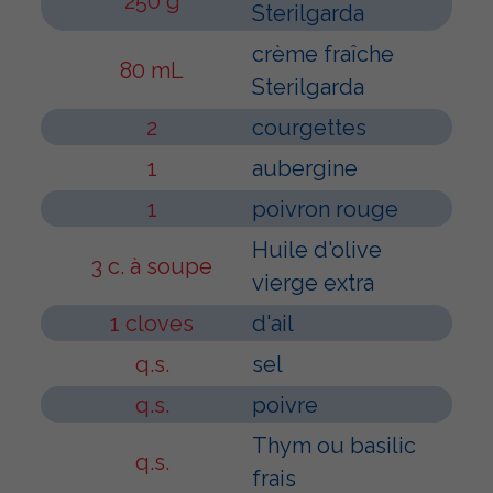
250 g
Sterilgarda
crème fraîche
80 mL
Sterilgarda
2
courgettes
1
aubergine
1
poivron rouge
Huile d'olive
3 c. à soupe
vierge extra
1 cloves
d'ail
q.s.
sel
q.s.
poivre
Thym ou basilic
q.s.
frais