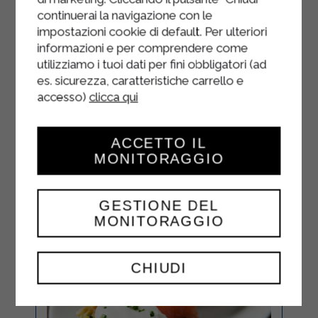
croustillante, de crème de ricotta et
continuerai la navigazione con le
de légumes.
impostazioni cookie di default. Per ulteriori
informazioni e per comprendere come
Terminez par un filet d'huile et
utilizziamo i tuoi dati per fini obbligatori (ad
quelques feuilles fraîches.
es. sicurezza, caratteristiche carrello e
accesso)
clicca qui
ACCETTO IL
MONITORAGGIO
GESTIONE DEL
MONITORAGGIO
CHIUDI