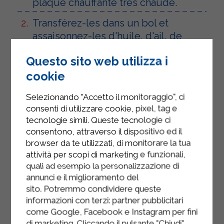
plaque chauffante très chaude.
Transférez-les dans un bol et
assaisonnez-les d'huile, d'ail, de
vinaigre balsamique, de sel et de
Questo sito web utilizza i
poivre. Laissez mijoter quelques
minutes.
cookie
Mélangez la ricotta Sterilgarda avec
Selezionando "Accetto il monitoraggio", ci
la crème Sterilgarda et les herbes
consenti di utilizzare cookie, pixel, tag e
tecnologie simili. Queste tecnologie ci
aromatiques jusqu'à obtenir une
consentono, attraverso il dispositivo ed il
crème lisse et homogène.
browser da te utilizzati, di monitorare la tua
Enfournez du pain carasau
attività per scopi di marketing e funzionali,
quali ad esempio la personalizzazione di
croustillant ou de la pâte filo à 180°C
annunci e il miglioramento del
pendant quelques minutes.
sito. Potremmo condividere queste
informazioni con terzi: partner pubblicitari
Assemblez le millefeuille en
come Google, Facebook e Instagram per fini
alternant des couches de base
di marketing. Cliccando il pulsante "Chiudi"