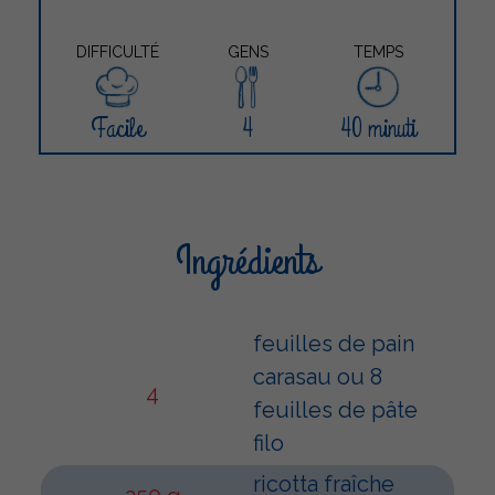
DIFFICULTÉ
GENS
TEMPS
Facile
4
40 minuti
Ingrédients
feuilles de pain
carasau ou 8
4
feuilles de pâte
filo
ricotta fraîche