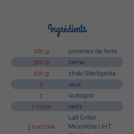
Ingrédients
100 g
pommes de terre
300 g
farine
200 g
strakì Sterilgarda
2
œuf
1
scalogno
1 cespi
radis
Lait Entier
3 cucchiai
Microfiltré UHT