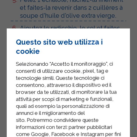
et faites-la revenir dans 2 cuillères à
soupe d'huile d'olive extra vierge.
Ajoutez le radicchio, le sel et faites
revenir à feu doux.
Questo sito web utilizza i
Versez le Sterilgarda Strakì dans une
cookie
casserole avec 3 cuillères à soupe
Selezionando "Accetto il monitoraggio", ci
de lait Sterilgarda. Remuez, baissez
consenti di utilizzare cookie, pixel, tag e
le feu et laissez épaissir. Retirez du
tecnologie simili. Queste tecnologie ci
feu et maintenez au chaud pour
consentono, attraverso il dispositivo ed il
éviter que le fromage ne caille.
browser da te utilizzati, di monitorare la tua
attività per scopi di marketing e funzionali,
Plongez les gnocchi dans une
quali ad esempio la personalizzazione di
grande casserole d'eau bouillante
annunci e il miglioramento del
salée.
sito. Potremmo condividere queste
informazioni con terzi: partner pubblicitari
Égouttez-les à l'aide d'une écumoire
come Google, Facebook e Instagram per fini