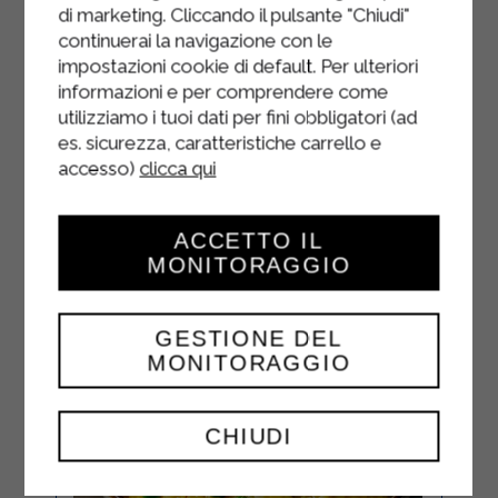
dès qu'ils remontent à la surface.
di marketing. Cliccando il pulsante "Chiudi"
continuerai la navigazione con le
Mélangez les gnocchis avec la
impostazioni cookie di default. Per ulteriori
crème Strakì et garnissez de
informazioni e per comprendere come
radicchio.
utilizziamo i tuoi dati per fini obbligatori (ad
es. sicurezza, caratteristiche carrello e
accesso)
clicca qui
ACCETTO IL
MONITORAGGIO
GESTIONE DEL
MONITORAGGIO
CHIUDI