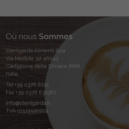
Où nous
Sommes
Sterilgarda Alimenti Spa
Via Medole, 52 46043
Castiglione delle Stiviere (MN)
Italia
Tel
+39 0376 6741
Fax
+39 0376 631587
info@sterilgarda.it
TVA 01515590204