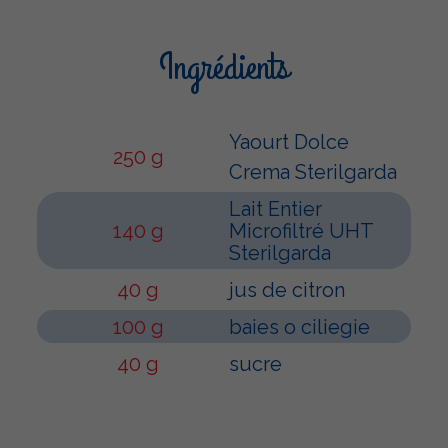
Ingrédients
Yaourt Dolce
250 g
Crema Sterilgarda
Lait Entier
140 g
Microfiltré UHT
Sterilgarda
40 g
jus de citron
100 g
baies o ciliegie
40 g
sucre