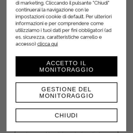
di marketing. Cliccando il pulsante "Chiudi"
continuerai la navigazione con le
impostazioni cookie di default. Per ulteriori
informazioni e per comprendere come
utilizziamo i tuoi dati per fini obbligatori (ad
es. sicurezza, caratteristiche carrello e
accesso)
clicca qui
ACCETTO IL
VERRES À LA
MONITORAGGIO
RICOTTA ET AUX
FIGUES
GESTIONE DEL
MONITORAGGIO
DESSERTS
CHIUDI
Dans une poêle, faites cuire les
figues coupées en morceaux avec le