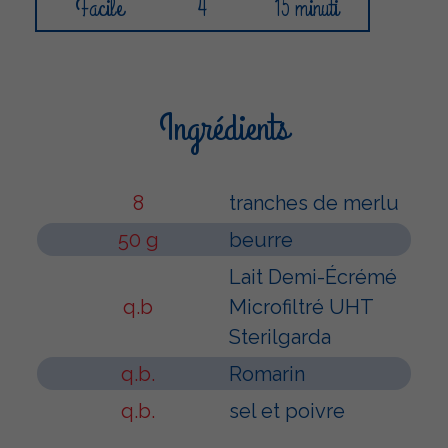
Facile
4
15 minuti
Ingrédients
8
tranches de merlu
50 g
beurre
Lait Demi-Écrémé
q.b
Microfiltré UHT
Sterilgarda
q.b.
Romarin
q.b.
sel et poivre