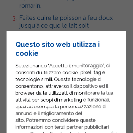
romarin.
Faites cuire le poisson à feu doux
jusqu'à ce que le lait soit
complètement absorbé.
Questo sito web utilizza i
Servez le merlu très chaud.
cookie
Selezionando "Accetto il monitoraggio", ci
consenti di utilizzare cookie, pixel, tag e
tecnologie simili. Queste tecnologie ci
consentono, attraverso il dispositivo ed il
browser da te utilizzati, di monitorare la tua
attività per scopi di marketing e funzionali,
quali ad esempio la personalizzazione di
annunci e il miglioramento del
sito. Potremmo condividere queste
informazioni con terzi: partner pubblicitari