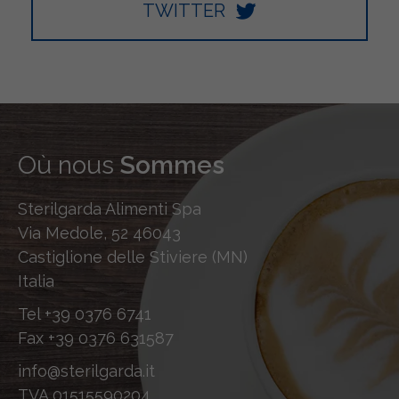
TWITTER
Où nous
Sommes
Sterilgarda Alimenti Spa
Via Medole, 52 46043
Castiglione delle Stiviere (MN)
Italia
Tel
+39 0376 6741
Fax
+39 0376 631587
info@sterilgarda.it
TVA 01515590204