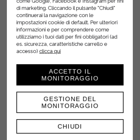
come Google, Facebook e Instagram per fini
di marketing. Cliccando il pulsante "Chiudi"
continuerai la navigazione con le
impostazioni cookie di default. Per ulteriori
informazioni e per comprendere come
utilizziamo i tuoi dati per fini obbligatori (ad
es. sicurezza, caratteristiche carrello e
accesso)
clicca qui
ACCETTO IL
MONITORAGGIO
CROQUETTES DE
BROCOLIS AVEC
GESTIONE DEL
STRAKÌ
MONITORAGGIO
PLATS DE RÉSISTANCE
CHIUDI
Blanchissez les brocolis dans de l'eau